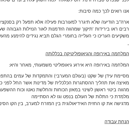
אנו רואים לכך כמה סיבות:
ארה"ב הודיעה שלא תיגרר למעורבות פעילה אלא תפעל רק בסנקציו
רבים ראו בירידות 'תיקון' שמהווה הזדמנות לאור הנזילות הגבוהה שעד
משקיעים העריכו כי העלייה בחומרי הגלם תביא נגידים להימנע מהעלא
המלחמה באירופה והגיאופוליטיקה בכללותה
המלחמה באירופה היא אירוע גיאופוליטי משמעותי, מאחר והיא:
מסיימת עידן של שקט (בעולם המערבי) והתמקדות של עמים בהתפת
מאיצה את תהליך ההסתגרות הכלכלית של מדינות אשר החל לפני כ- 5 שנים, וזאת בניגוד לגלובליזציה של שני העשורים שקדמו ל
מהווה ביטוי ראשון לשינוי במאזן הכוחות והחלשת נאטו וכוח ההשפע
מלמדת כי התלות של העולם בנפט וגז לא הסתיימה
מדגישה את קו החזית האידיאולוגית בין המזרח למערב, בין הקו הסינ
הנחת עבודה