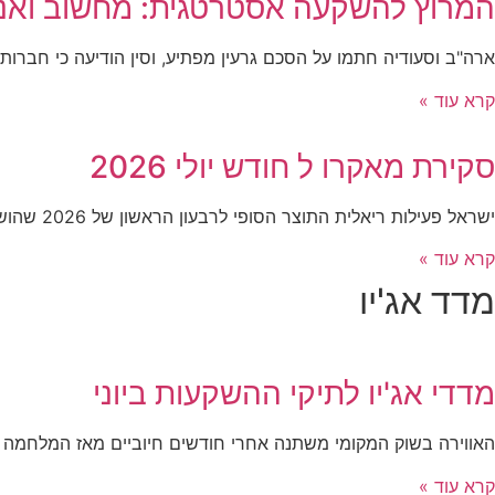
המרוץ להשקעה אסטרטגית: מחשוב ואנר
ארה"ב וסעודיה חתמו על הסכם גרעין מפתיע, וסין הודיעה כי חברות ה–AI המקומיות שיעדיפו מעבדים ממדינות אחרות יואשמו בבג
קרא עוד »
סקירת מאקרו ל חודש יולי 2026
ישראל פעילות ריאלית התוצר הסופי לרבעון הראשון של 2026 שהושפע ממלחמת "שאגת הארי", הצביע על התכווצות של 3.8% שוק העבודה
קרא עוד »
מדד אג'יו
מדדי אג'יו לתיקי ההשקעות ביוני
האווירה בשוק המקומי משתנה אחרי חודשים חיוביים מאז המלחמה ב
קרא עוד »