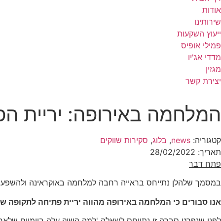
אודות
שירותינו
ייעוץ השקעות
פמילי אופיס
מדדי אג'יו
מגזין
יצירת קשר
המלחמה באירופה: יריית ה
קטגוריה:
news
,
בלוג
,
סקירות שווקים
תאריך:
28/02/2022
פתח דבר
במסמך שלהלן נתייחס בראייה רחבה למלחמה באוקראינה ולהשפעות
אנו סבורים כי המלחמה באירופה מהווה יריית פתיחה לתקופה שלי
לפני שנפרט סברה זו נתייחס לשאלה 'למה השוק עלה ביומיים שלא