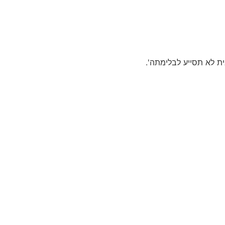
ית לא תסייע לבלימתה'.