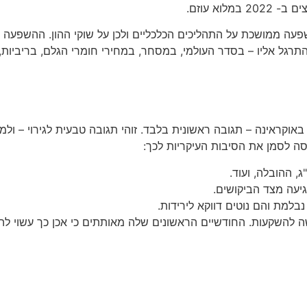
וא עוזם.
 השפעה ממושכת על התהליכים הכלכליים ולכן על שוקי ההון. ההשפ
התרגל אליו – בסדר העולמי, במסחר, במחירי חומרי הגלם, בריביות,
באוקראינה – תגובה ראשונית בלבד. זוהי תגובה טבעית לגירוי – ו
סה לסמן את הסיבות העיקריות לכך:
, ההובלה, ועוד.
יעה מצד הביקושים.
למת והם נוטים דווקא לירידות.
נו בסוף השנה הקודמת, כי 2022 תהיה שנה קשה להשקעות. החודשיים הראשונים שלה מאותת