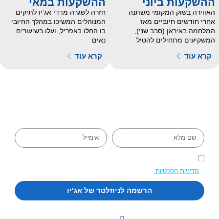
ההשקעות ביוני
ההשקעות במאי
האווירה בשוק המקומי משתנה
חזרה לשגרה מדדי אג'יו לתיקים
אחרי חודשים חיוביים מאז
המנוהלים המשיכו במהלך החיובי
המלחמה באיראן (סבב שני),
בו החלו באפריל, ועלו בשיעורים
המשקיעים מתחילים להטיל
נאים
קרא עוד
קרא עוד
ניוזלטר
עם שליחת הטופס אתם מסכימים ליצירת קשר וקבלת דיוור בהתאם
ל
מדיניות הפרטיות
של החברה.
הרשמה לניוזלטר של אג'יו
משפטי
יצירת קשר