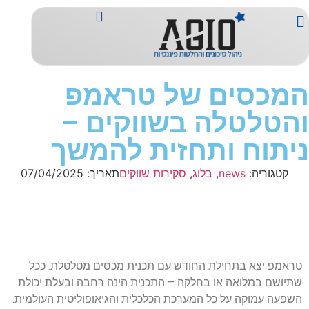
מדדי אג'יו
יצירת קשר
דף הבית
פמילי אופיס
ייעוץ השקעות
המכסים של טראמפ
והטלטלה בשווקים –
ניתוח ותחזית להמשך
קטגוריה:
news
,
בלוג
,
סקירות שווקים
תאריך:
07/04/2025
טראמפ יצא בתחילת החודש עם תכנית מכסים מטלטלת. ככל
שתיושם במלואה או בחלקה – התכנית הינה רחבה ובעלת יכולת
השפעה עמוקה על כל המערכת הכלכלית והגיאופוליטית העולמית.