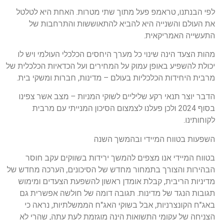
לפי הבנתנו, טראמפ פעל מתוך שתי מטרות. האחת היא לטלטל
את העולם והשנייה היא להביא להתאוששות והתרחבות של
התעשייה האמריקאית.
מהות הצעד הינה שינוי כל מערך היחסים הכלכלי העולמי ויש לו
יכולת להשפיע באופן עמוק על המחירים ועל הכדאיות הכלכלית של
מרבית היחידות הכלכליות בעולם – מדינות, חברות ומשקי בית.
הדבר יוצר תנאי רקע שליליים לשוקי המניות – מצב אשר צפינו
בסוף 2024 ולכן פעלנו לצמצום הסיכון המנייתי עם מרבית
לקוחותינו.
השפעות בטווח המיידי ובהמשך השנה
בטווח המיידי אנו מצפים להמשך ירידות בשווקים עקב חוסר
הבהירות והצורך בתמחור מחדש של הסיכונים, הערכה מחדש של
מדיניות הריבית, קבלת אומדן ראשון להשפעת הצעדים ומימוש
תגובות הנגד של מדינות. תגובה דומה של חולשה אפשרית גם
באג"ח הקונצרניות, אבל בשוקי האג"ח הממשלתיות, נראה כי
הצניחה של עקומי התשואות הינה מוגזמת לעת עתה, שהרי לא