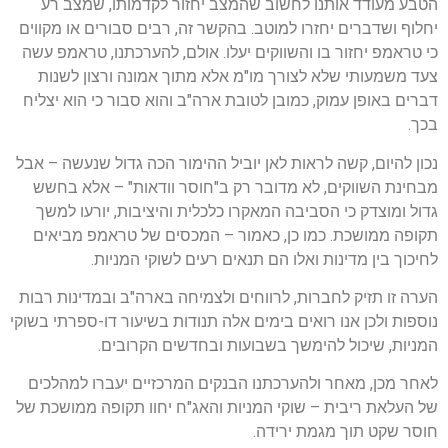
הטבע מעודד אותנו לחשוב שהמצב יחזור לקדמותו, שמצב רע
יחלוף ושדברים יחזרו למוטב. בהקשר זה, רבים סבורים או מקווים
כי טראמפ יחזור בו והשווקים יעלו. אולם, להערכתנו, טראמפ עשה
צעד משמעותי שלא לצורך מו"מ אלא מתוך אמונה ורצון לשנות
דברים באופן עמוק, כמובן לטובת ארה"ב והוא סבור כי הוא יצליח
בכך.
נכון להיום, קשה לראות לאן יוביל ההימור הכה גדול שנעשה – אבל
מבחינת השווקים, לא מדובר רק ב"חוסר וודאות" – אלא בחשש
גדול ומוצדק כי הסביבה המאקרו כלכלית והיציבות, יורעו למשך
תקופה ממושכת. כמו כן, כאמור – המכסים של טראמפ מביאים
לחיכוך בין מדינות ואלו הם תנאים רעים לשוקי המניות.
הערה זו תזיק לחברות, לרווחים ולצמיחה בארה"ב ובמדינות רבות
נוספות ולכן אנו רואים בימים אלה תנודות בשיעור דו-ספרתי בשוקי
המניות, שיכול להימשך בשבועות ובחדשים הקרובים.
לאחר מכן, מאחר ולהערכתנו הבנקים המרכזיים יעברו למהלכים
של העלאת ריבית – שוקי המניות והאג"ח יחוו תקופה ממושכת של
חוסר שקט תוך מגמת ירידה.