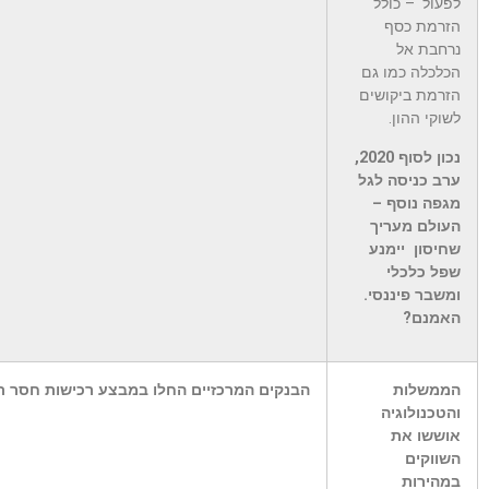
לפעול' – כולל
הזרמת כסף
נרחבת אל
הכלכלה כמו גם
הזרמת ביקושים
לשוקי ההון.
נכון לסוף 2020,
ערב כניסה לגל
מגפה נוסף –
העולם מעריך
שחיסון יימנע
שפל כלכלי
ומשבר פיננסי.
האמנם
?
הממשלות
הבנקים המרכזיים החלו במבצע רכישות חסר תק
והטכנולוגיה
אוששו את
השווקים
במהירות