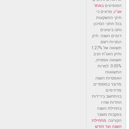
המופיעים
באתר
אג'יו
, מראים כי
תיקי ההשקעות
בכל חתכי הסיכון
נתנו ביצועים
דומים השנה. תיק
המניות רשם
תשואה של 1.27%
ותיק האג"ח הניב
תשואה אפסית,
0.05%. למרות
התשואות
האפסיות השנה
מדובר במספרים
מדהימים
בהתחשב בירידות
החדות שהיו
בתחילת השנה
בעקבות משבר
הקורונה.
מתחילת
השנה ועד חודש