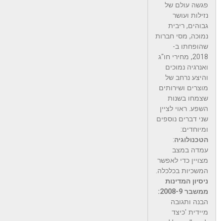
פגשה עולם של
נזילות ועושר
גבוהים, ריבית
נמוכה, מסי חברות
שהופחתו ב-
2018, מחירי חו"ג
ואנרגיה נמוכים
והיצע נרחב של
מוצרים ושירותים
שצמחו בשנות
השפע. ראוי לציין
שני דברים נוספים
ומיוחדים:
הטכנולוגיה
:
עמדה במצב
מצויין כדי לאפשר
המשכיות בכלכלה.
ניסיון המדינות
ממשבר 2008-9:
הבנה ותגובה
מיידית 'כיצד