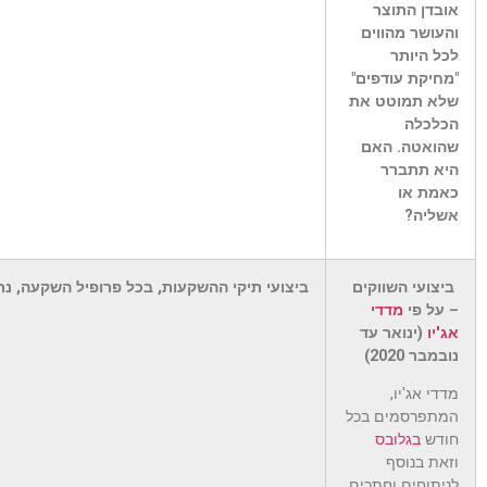
אובדן התוצר
והעושר מהווים
לכל היותר
"מחיקת עודפים"
שלא תמוטט את
הכלכלה
שהואטה. האם
היא תתברר
כאמת או
אשליה?
ביצועי השווקים
ביצועי תיקי ההשקעות, בכל פרופיל השקעה, נתנו תשואות דומות ב-2020 כך שלא 
– על פי
מדדי
אג'יו
(ינואר עד
נובמבר 2020)
מדדי אג'יו,
המתפרסמים בכל
חודש
בגלובס
וזאת בנוסף
לניתוחים וחתכים