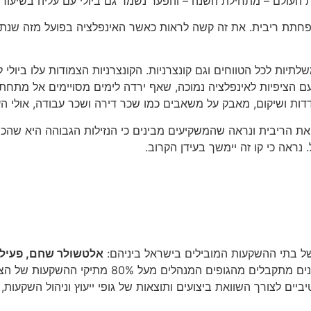
נה – והפער נשמר גם ביולי עם עליה בשיעור של כ- 1.9% במניות הישראליות על פי הרכ
תיות לכל הטווחים וגם קונצרניות. הקונצרניות הצמודות עלו ביולי
דות ושיקום, מאבק על משאבים כמו שכר דירה ושכר עבודה, אולי הע
ד את הריבית ונראה שהמשקיעים מבינים כי הנזילות הגבוהה היא שה
נראה כי קו זה יימשך בעידן הקרוב.
 של בתי ההשקעות המובילים בישראל ביניהם:
אלטשולר שחם, פעילים,
. הנתונים מתקבלים מהגופים המנהלי
ביים לצורך השוואת ביצועים ותוצאות של גופי ייעוץ וניהול השקעות,