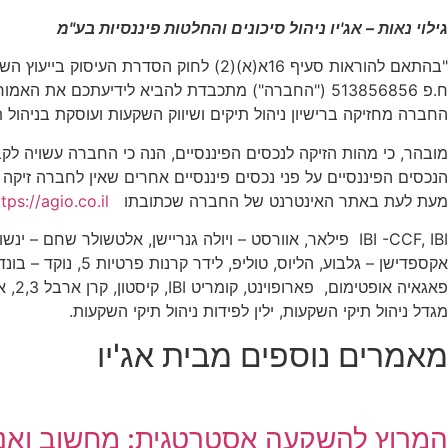
גילוי נאות – אג'יו ניהול סיכונים והחלטות פיננסיות בע"מ
ח.פ 513856856 ("החברה") מתכבדת להביא לידיעתכם את האמור כדלקמן:
החברה מחזיקה ברישיון ניהול תיקים ושיווק השקעות ועוסקת בניהול ת
מובהר, כי מהות הזיקה לנכסים הפיננסיים, הנה כי החברה עשויה ל
הנכסים הפיננסיים על פני נכסים פיננסיים אחרים שאין לחברה זיק
מעת לעת באתר האינטרנט של החברה שכתובתו
tps://agio.co.il
אקספדישן – גלבוע,
פאגא
מגדל ניהול תיקי השקעות, ילין לפידות ניהול תיקי השקעות.
מאמרים נוספים מבית אג'יו
המרוץ להשקעה אסטרטגית: מחשוב ואנר