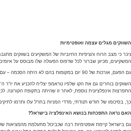
השווקים מגלים עצמה ואופטימיות
המשקיעים, מכיוון שברור לכל שדפוס הפעולה שלו מבוסס על איומים 
גם הפעם, אורכות של 90 יום במקומות בהם לא היתה הסכמה – עם סין בעיקר, הרגיעו את השווקים וכך גם שיעורי מכס סופיים נמוכים יחסית במדינות כמו ויטנאם וקמובודיה.
השווקים בוחרים גם את הקו שלפיו טראמפ יצליח להכניע את יו"ר ה'פ
התפרצות אינפלציונית נוספת, לאחר זו שהיתה בתקופת הקורונה. ל
כך, בסיכומו של חודש תנודתי, מדדי המניות בחו"ל עלו ותרמו לתיקים כ- 1.6% החודש, עם תנודה מתונה של שער הדולר במהלך יולי – זאת לאחר שנפל כבר במ
האם נראה התפכחות בנושא האינפלציה בישראל?
גם בישראל קיימת אופטימיות רבה שכביכול מתעלמת מהמציאות של