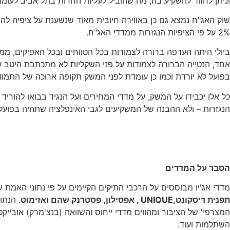
וניתן לחזור להשקיע בה, מה שהוביל לעליות החדות בתל אביב לעומת העולם – מתחילת הש
2% על פי הציפיות הנגזרות ממדדי האג"ח.
ביולי היתה העדפה ברורה לצמודות בכל הטווחים ובכל האפיקים, ממשל
בפועל לא יורדת וכמו כן עומדת לפני המשק תקופה ארוכה של התמוד
כל אלו יכבידו על המשק, על מדדי המחירים ועל הנגיד בבואו להורי
הנגזרות – ולא ההבנה של המשקיעים לגבי האינפלציה שתהיה בפועל. 
הסבר על המדדים
מדדי אג'יו מבוססים על הרכבי התיקים הקיימים על פי נתוני האמת
תפנית דיסקונט,
UNIQUE
, אפסילון, פסטרנק שהם ואזימוט
המצרפי' של הציבור ומהווים מדדי ייחוס והשוואה (בנצ'מרק) אובייקטי
השתלמות ועוד.