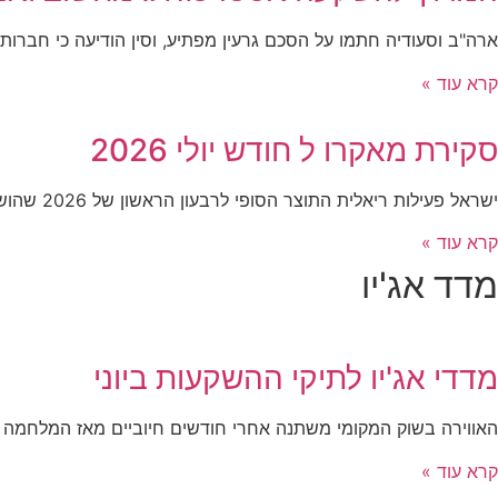
ארה"ב וסעודיה חתמו על הסכם גרעין מפתיע, וסין הודיעה כי חברות ה–AI המקומיות שיעדיפו מעבדים ממדינות אחרות יואשמו בבג
קרא עוד »
סקירת מאקרו ל חודש יולי 2026
ישראל פעילות ריאלית התוצר הסופי לרבעון הראשון של 2026 שהושפע ממלחמת "שאגת הארי", הצביע על התכווצות של 3.8% שוק העבודה
קרא עוד »
מדד אג'יו
מדדי אג'יו לתיקי ההשקעות ביוני
האווירה בשוק המקומי משתנה אחרי חודשים חיוביים מאז המלחמה ב
קרא עוד »