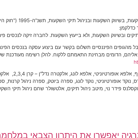
"בהתאם להוראות סעיף 16א(א)
יקים ובשיווק השקעות, ולא בייעוץ השקעות. לחברה זיקה לנכסים פיננ
קבל מהגופים הפיננסיים תשלום בקשר עם ביצוע עסקה בנכסים הפינ
ה אליהם, הדומים מבחינת התאמתם ללקוח. להלן רשימה מעודכנת של 
ht
IBI -CCF, IBI פילא
 הליוס, טוליפ, לידר קרנות פרטיות 5, נוקד – בונדס, נוקד אופורטיוניטי, נוקד לונג, ספרה ביוט
יה אופטימום, פארופוינט, קומריט IBI, קיסטון, קרן ארבל 2,3, אקסלנס פידר נוי, מיטב ניהול תיקים, 
גיה יאפשרו את היתרון הצבאי במלחמ