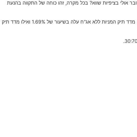
ר אולי בציפיות שווא? בכל מקרה, זהו כוחה של התקווה בהנעת
כתוצאה מכך נרשמה עליה חודשית נוספת במדדי התיקים, בכל המודלים ומרכיבי הסיכון. מדד תיקי האג"ח עלה בשיעור מתון של 0.07%, מדד תיק המניות ללא אג"ח עלה בשיעור של 1.69% ואילו מדד תיק