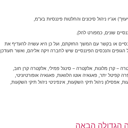
(2) לחוק הסדרת העיסוק בייעוץ השקעות, בשיווק השקעות ובניהול תיקי השקעות, תשנ"ה-1995 ("חוק הייעוץ") אג'יו ניהול סיכונים והחלטות פיננסיות בע"מ,
סיים שונים, כמפורט להלן.
נסיים או בקשר עם המשך החזקתם, ועל כן היא עשויה להעדיף את
הגופים והנכסים הפיננסיים שיש לחברה זיקה אליהם, ואשר תעודכן
ר, אוורסט – ויולה גנריישן, אלטשולר שחם – ינשוף, אלפא אופורטיוניטי, אלפא לונג, אלקטרה נדל"ן – קרן 2,3,4, אלקטרה – קרן מלונות, אלקטרה – סינגל פמילי, אלקטרה קרן חוב,
ק, ספרה ניהול קרנות, ספרה קפיטל יתר, פאגאיה אוטו הלוואות, פאגאיה אופורטיוניטי,
אלטשולר שחם ניהול תיקי השקעות, אפסילון ניהול תיקי השקעות, אינפיניטי ניהול תיקי השקעות,
ה הגדולה הבאה