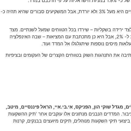
בם במדד.
שוק האג"ח נמצא גם כן באווירה חיובית מאוד שנשענת על ציפיה להפחתת ריבית. את זה קשה לראות כאשר האינפלציה בפועל מזה שנתיים היא מעל 3% ולא יורדת, אבל המשקיעים סבורים שהיא תהיה כ-
 לצד ירידה בשקליות – שירדו בכל הטווחים שמעל לשנתיים. מצד
אחד, הנטייה הברורה לצמודות על פני השקליות לא מתכתבת היטב עם הציפיות לאינפלציה נמוכה, שאף ירדה לימים מסויימים אל מתחת ל- 2%, אבל היא כן מתכתבת עם המציאות – שבה האינפלציה
לאות מיסים נוספות שיתגלגלו אל המדד ועוד.
כתיבה את התנהגות השוק בטווחים הקצרים של העקומים ובציפיות
 מגדל שוקי הון, הפניקס, אי.בי.איי, הראל פיננסיים, מיטב,
ם מעל 80% מתיקי ההשקעות של הציבור. המדדים הנבנים מנתונים אלו עוקבים אחר 'תיק ההשקעות
 ביצועי תיקי השקעות מנוהלים, תיקים מיועצים בבנקים, קרנות