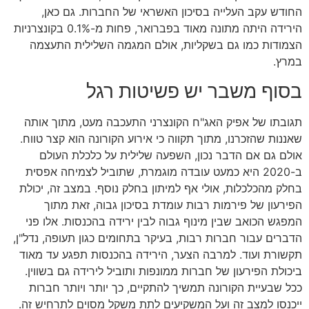
החודש עקב העלייה בסיכון האשראי של החברות. גם כאן,
הירידה היתה מתונה מאוד בפברואר, פחות מ-0.1% בקונצרניות
הצמודות כמו גם בשקליות, אולם המגמה השלילית התעצמה
במרץ.
בסוף משבר יש פשיטות רגל
תגובתו של אפיק האג"ח הקונצרני התעכבה מעט, מתוך אותה
שאננות שהזכרנו, מתוך תקווה כי אירוע הקורונה הוא קצר טווח.
אולם גם אם הדבר נכון, השפעה שלילית על כלכלת העולם
ב-2020 היא כמעט עובדה מוגמרת, שתוביל לצמיחה אפסית
בחלק מהכלכלות, אולי אף למיתון בחלק נוסף. במצב זה, יכולת
הפירעון של פירמות רבות עומדת בסיכון גבוה, זאת מתוך
המפגש הכואב שבין מינוף גבוה לבין ירידה בהכנסות. אלו פני
הדברים עבור חברות רבות, בעיקר בתחומים כגון תעופה, נדל"ן,
תקשורת ועוד. למרבה הצער, הירידה בהכנסות תפגע עד מאוד
ביכולת הפירעון של חברות ממונפות ותוביל לירידה גם בשווין.
ככל שבעיית הקורונה תמשיך להתקיים, כך יותר ויותר חברות
ייכנסו למצב זה ועל המשקיעים לתת משקל מסוים לתרחיש זה.