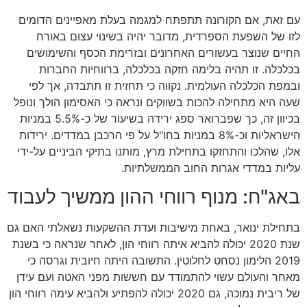
עם זאת, אם הקורונה תתפתח למגמה בעלת מאפיינים הדומים
לזו של השפעת הספרדית, מדובר יהיה בשינוי עצום באורח
החיים שנוצר בעשורים האחרונים ובזרימת הכסף והשימושים
בכלכלה. זו תהיה בלימה חזקה בכלכלה, ברווחיות החברות
ובמפת הכלכלה העולמית. נקווה כי תחזית זו תתבדה, אך לפי
שעה היא מתחילה להכות בשווקים ונראה כי האסימון הולך ונופל
בכיוון זה, כך שפברואר ספג ירידה בשיעור של כ-5.5% במניות
הישראליות וכ-8% במניות בחו"ל על פי הרכבן במדדים. ירידות
אלו, שהלכו והתחזקו בתחילת מרץ, מותנו בתיקי הביניים על-ידי
עליות במדדי אגרות החוב הממשלתיות.
באג"ח: מנוף רווחי ההון ממשיך לעבוד
בתחילת ינואר, באחת מישיבות ועדת ההשקעות נשאלתי האם גם
שנת 2020 יכולה להביא איתה רווחי הון, לאחר שנראה כי בשנת
2019 הלימון נסחט לחלוטין. התשובה היתה חיובית וגרסה כי
מאחר והעולם עשוי להתמודד עם חששות מפני האטה ועם עידן
של ריבית נמוכה, גם 2020 יכולה להפתיע ולהביא עימה רווחי הון