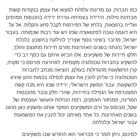
כמו חברות, גם מדינות עלולות למצוא את עצמן בנקודות קשות
מבחינת נזילות. הירידה בצמיחה גוררת ירידה בהכנסות ממיסים
ועלייה בהוצאות, בלחץ של הפירמות לקבל סיוע והקלות. אל על
היא דוגמה טובה לסיטואציה שכזו ויש עוד רבות שכמותה. בעבור
ישראל, מדובר בשינוי נוסף שצריך להילקח בחשבון. כלכלת
ישראל נהנתה בשנים האחרונות מזרם תיירות מתעצם והולך,
חלקו תיירות של משקיעים. אלו הביאו איתם גם כסף רב כדי
להשקיע בחברות טכנולוגיה מקומיות. לאחרונה פורסם כי סקויה,
קרן ההשקעות מהגדולות בעולם, הוציאה מכתב לחברות
הטכנולוגיה כי עליהן להכין את עצמן לנפילה בכמות ההון שיגיע
להשקעות. עבור המשק הישראלי, ירידה שכזו היא מכה קשה
המצטרפת אל הנפילה בתיירות, שהרי חלק נכבד מהכנסות
המדינה, ממחזור העסקים, רמת הנזילות והעושר ועוצמתו של
שקל, מבוסס על זרם המשקיעים הפוקד אותנו ומשקיע כאן מהונו
בשנים האחרונות. כל אחד מאיתנו יכול להבין את המשמעות
עבור ישראל וכלכלתה.
לסיכום, ניתן לומר כי פברואר הוא החודש שבו משקיעים