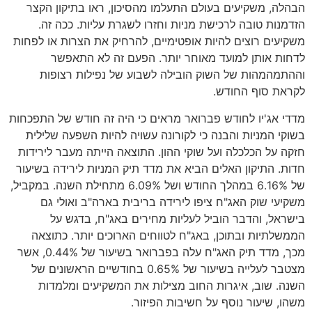
הבהלה, משקיעים בעולם התעלמו מהסיכון, ראו בתיקון הקצר
הזדמנות טובה לרכישת מניות וחזרו לשגרת עליות. ככה זה.
משקיעים רוצים להיות אופטימיים, להרחיק את הצרות או לפחות
לדחות אותן למועד מאוחר יותר. הפעם זה לא התאפשר
וההתמהמהות של השוק הובילה לשבוע של נפילות רצופות
לקראת סוף החודש.
מדדי אג'יו לחודש פברואר מראים כי היה זה חודש של התפכחות
בשוקי המניות והבנה כי לקורונה עשויה להיות השפעה שלילית
חזקה על הכלכלה ועל שוקי ההון. התוצאה הייתה מעבר לירידות
חדות. התיקון האלים הביא את מדד תיק המניות לירידה בשיעור
של 6.16% במהלך החודש ושל 6.09% מתחילת השנה. במקביל,
משקיעי שוק האג"ח ציפו לירידה בריבית בארה"ב ואולי גם
בישראל, והדבר הוביל לעליות מחירים באג"ח, בדגש על
הממשלתיות ובתוכן, באג"ח לטווחים הארוכים יותר. כתוצאה
מכך, מדד תיק האג"ח עלה בפברואר בשיעור של 0.44%, אשר
מצטבר לעלייה בשיעור של 0.65% בחודשיים הראשונים של
השנה. שוב, איגרות החוב מצילות את המשקיעים ומלמדות
משהו, שיעור נוסף על חשיבות הפיזור.