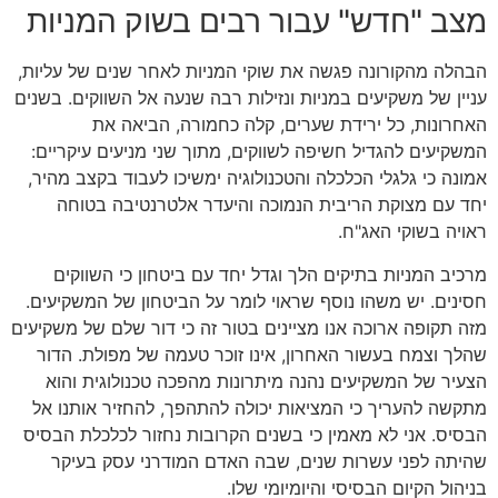
מצב "חדש" עבור רבים בשוק המניות
הבהלה מהקורונה פגשה את שוקי המניות לאחר שנים של עליות,
עניין של משקיעים במניות ונזילות רבה שנעה אל השווקים. בשנים
האחרונות, כל ירידת שערים, קלה כחמורה, הביאה את
המשקיעים להגדיל חשיפה לשווקים, מתוך שני מניעים עיקריים:
אמונה כי גלגלי הכלכלה והטכנולוגיה ימשיכו לעבוד בקצב מהיר,
יחד עם מצוקת הריבית הנמוכה והיעדר אלטרנטיבה בטוחה
ראויה בשוקי האג"ח.
מרכיב המניות בתיקים הלך וגדל יחד עם ביטחון כי השווקים
חסינים. יש משהו נוסף שראוי לומר על הביטחון של המשקיעים.
מזה תקופה ארוכה אנו מציינים בטור זה כי דור שלם של משקיעים
שהלך וצמח בעשור האחרון, אינו זוכר טעמה של מפולת. הדור
הצעיר של המשקיעים נהנה מיתרונות מהפכה טכנולוגית והוא
מתקשה להעריך כי המציאות יכולה להתהפך, להחזיר אותנו אל
הבסיס. אני לא מאמין כי בשנים הקרובות נחזור לכלכלת הבסיס
שהיתה לפני עשרות שנים, שבה האדם המודרני עסק בעיקר
בניהול הקיום הבסיסי והיומיומי שלו.