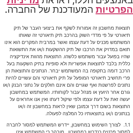
הפרטיות
המעודכנת של החברה.
תוצאות מחשבון זה אמורות לשקף את ביצועי העבר של תיק
תיאורטי על פי מדדי השוק בהרכב תיק תיאורטי זה שאותו
המשתמש מכניס על דעת עצמו ואשר במרבית המקרים הוא אינו
תואם במדויק את הרכבו של תיק ההשקעות ו/או את התשואות
שהיו בפועל עבור משתמש כלשהו. התוצאות מהוות אינדיקציה
כללית בלבד לתוצאות אפשריות ולא סופיות בתיק השקעות בעל
הרכב דומה בתקופה בה המשתמש יבחר. הנתונים והתוצאות הן
פרי תחשיב תיאורטי המופעל על תיק תיאורטי והם עשויים להיות
נתונים לפרשנות ואף שגויים והם אינם חולקים על נתוני הבנק ו/או
גורם אחר היועץ או מנהל עבור לקוחותיו. המשתמש במחשבון
יעשה זאת על דעת עצמו ולפי שיקול דעתו ואין אנו אחראים על
התוצאות בשום דרך וכמובן שאין לראות במחשבון זה ו/או
בנתונים ו/או בתוצאותיו כל המלצה לפעולה.
1.1. לצורך השימוש במחשבון, יידרש המשתמש למסור לחברה
למסור פרטים כנדרש במחשבון. מובהר כי המשתמש אינו