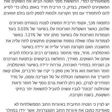
משמעותיים למדי. החששות מפני האטה הביאו את השווקים ואת
המשקיעים להאמין, בצדק, כי הריבית תרד באופן בולט כדי לסייע
להם להתמודד עם נזקי הקורונה ולנסות לספק להם בולם זעזועים.
כתוצאה מכך, עקומי הריבית המשיכו לצנוח בטווחים הארוכים
שלהם, כאשר השקליות הארוכות עלו בשיעור של 3.03% בעוד
הצמודות הארוכות עלו בשיעור מתון יותר של 1.21%. באשר
לצמודות עולה שאלה נוספת שהשווקים מתקשים לתת עליה את
התשובה: האם הקורונה תגרור עלייה או ירידה בשיעור
האינפלציה. מחד, צפוי מחסור במוצרים רבים וביכולת להביא
אותם אל השווקים. מאידך, החולשה בביקושים ובתנועת הצרכנים
וכן הצניחה במחירי האנרגיה, גוררות ירידה בשיעור האינפלציה.
חוסר הוודאות הוא גדול ואין ספק כי יקרו שני הדברים, אולם קשה
להעריך את ההשפעה הכוללת על סל הצריכה וממנו, על מדד
המחירים לצרכן. כאן ניתן לראות גורם נוסף של חוסר ודאות
שהחלטה "נכונה" לגביו עשויה להוביל לתשואת יתר בתיקי
השקעות, בשנה הקרובה.
יש לציין כי הנטיה החיובית באיגרות החוב הממשלתיות לא
מאפיינת כמובן את איגרות החוב הקונצרניות, אשר ירדו במהלך