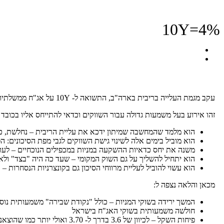
10Y=4%
עקב מגמת העלייה בריבית בארה"ב, התשואה ל- 10Y על אג"ח ממשלתיות עלתה ל- 4%.
זהו אירוע בעל משמעות גדולה עבור השווקים וכדאי להתייחס אליו בכוב
הוא מלמד שהמחשבה שמיתון ידכא את עליית הריבית – נחלשת, כלו
הוא מוביל בימים אלה לשינוי גישת השווקים לגבי מפת הסיכונים: 
משנה את יחס כדאיות ההשקעה במניות במכפילים הנוכחיים – לעומ
הוא יתחיל להשליך על גם השוק המקומי – שעד כה היה "בצד" ו
הוא עשוי להוביל לעליית מרווחי הסיכון גם בקונצרניות הנסחרות
מכאן והלאה נצפה ל:
המשך ירידה בשוקי המניות – כולל "נקודת שבירה" משמעותית נו
חולשה משמעותית בשוקי האג"ח בישראל
פיחות השקל – לכיוון של 3.6 בדרך ל- 3.70 ואולי יותר כמו שהוצאנו בסקירה לפני פחות מ- 3 חדשים (