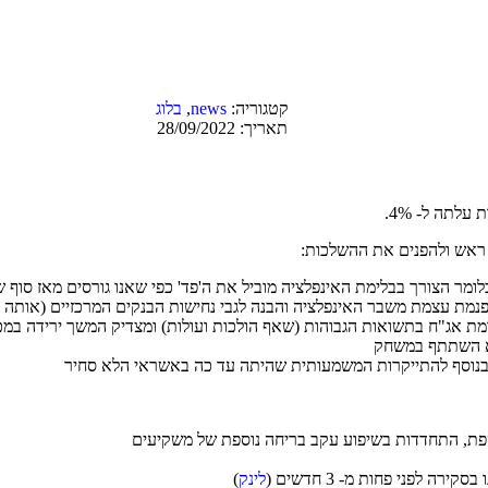
קטגוריה:
news
,
בלוג
תאריך:
28/09/2022
ד ראש ולהפנים את ההשלכות:
מר הצורך בבלימת האינפלציה מוביל את ה'פד' כפי שאנו גורסים מאז סוף 
הפנמת עצמת משבר האינפלציה והבנה לגבי נחישות הבנקים המרכזיים (אותה הס
ת אג"ח בתשואות הגבוהות (שאף הולכות ועולות) ומצדיק המשך ירידה במכ
לא השתתף במשחק
 – בנוסף להתייקרות המשמעותית שהיתה עד כה באשראי הלא סחיר
ספת, התחדדות בשיפוע עקב בריחה נוספת של משקיעים
לינק
)