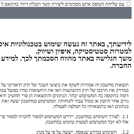
עם שליחת הטופס אתם מסכימים ליצירת קשר וקבלת דיוור בהתאם ל
לידיעתך, באתר זה נעשה שימוש בטכנולוגיות איסוף
למטרות סטטיסטיקה, איפיון ושיווק.
משך הגלישה באתר מהווה הסכמתך לכך. למידע נ
החברה.
תוצאות מחשבון זה אמורות לשקף את ביצועי העבר של תיק תיאורטי על 
במדויק את הרכבו של תיק ההשקעות ו/או את התשואות שהיו בפועל עבו
דומה בתקופה בה המשתמש יבחר. הנתונים והתוצאות הן פרי תחשיב תיאורטי
גורם אחר היועץ או מנהל עבור לקוחותיו. המשתמש במחשבון יעשה זאת על
בנתונים ו/או בתוצאותיו כל המלצה לפעולה.
1.1. לצורך השימוש במחשבון, יידרש המשתמש למסור לחברה למסור פר
אלו לא יוכל המשתמש לעשות שימוש במחשבון.
1.2. השימוש במידע שנאסף, ייעשה על פי על מנת: