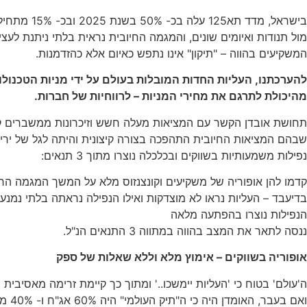
מול תנודות ואיומים שונים, והמגמה החיובית נראית בלתי ניתנת ל
המשקיעים בהווה – "תיקון" אינו נתפש כאיום אלא כהזדמנות.
להערכתנו, העליות החדות המובלות בעולם על ידי מניות הטכנול
מהיכולת לתרגם את מחירי המניות – לרווחיות של חברות.
שבהם המציאות החיובית התהפכה בצורה קיצונית והיתה לגל של ירידו
נפילות משמעותיות בשווקים ובכלכלה נוצרו מתוך 3 תנאים:
קדמו להן אופוריה של משקיעים וקונצנזוס מלא על המשך המגמה החי
בדיעבד – העליות נראו לא מוצדקות ואילו הנפילה נראתה בלתי נמנ
הנפילות נוצרו בהפתעה מלאה
ננסה לתאר את המצב בהווה במתווה 3 התנאים הנ"ל.
אופוריה בשווקים – אימוץ מלא וללא שאלות של ספק
ה'עולם' בטוח כי 'העליות יימשכו..' ומתוך כך קיימת זרימה מאסיבי