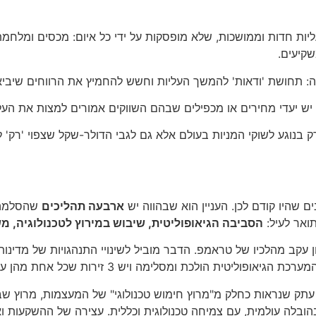
יות חדות וממושכות, שלא מופסקות על ידי כל איום: מכסים ומלחמ
שקיעים.
: תחושת 'ודאות' להמשך העליות וחשש להחמיץ את הרווחים שיביאו
 יש יעדי מחירים או מכפילים שבהם השווקים אמורים למצות את העל
 בנוגע לשוקי המניות בעולם אלא גם לגבי הדולר-שקל שצפוי 'רק' ל
ם שהיו קודם לכן. העניין הוא שבהווה יש
ארבעה תהליכים
שהסלמה ב
תואר לעיל:
הסביבה הגיאופוליטית, שיבוש במירוץ לטכנולוגיה, מ
ון עקב מהלכיו של טראמפ. הדבר מוביל לשינויי התנהגויות של מדינו
שכל אחת מהן עלולה להתלקח באופן שישליך על השווקים באופן עמוק וממושך.
ק שנראות כחלק מ"מרוץ חימוש טכנולוגי" של המעצמות, מרוץ שבו א
הובלה עולמית, עם צמיחה טכנולוגית וכללית. עצירה של ההשקעות 