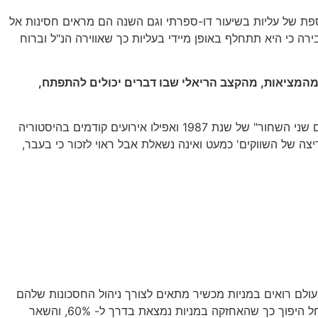
בשנת 2025 ובכ- 15% מתחילת השנה (ועד 18/2). בעולם, בדגש על ארה"ב, 2025 היתה שנה נוספת של עליות בשיעור דו-ספרתי וגם השנה הם מראים חסינות אל
ה כי היא תתחלף באופן מיידי בעליות כך שאווירה הנ"ל וברוח
ת מהמציאות, מהקצב הריאלי שבו דברים יכולים להתפתח,
תחושת אובדן הקשר עם המציאות מעלה חשש וזיכרונות ממשברים קודמים, כמו משבר מניות הבנקים בישראל, משבר הסאב-פריים, "יום שני השחור" של שנת 1987 ואפילו אירועים קודמים בהיסטוריה
ה של השווקים' כמעט ואינה נשאלת אבל ראוי לזכור כי בעבר,
בעולם רואים במניות מכשיר מתאים לצורך ניהול החסכונות שלהם
ואם בעבר, האומדן היה כי ה"תיק העולמי" היה 60% אג"ח ו- 40% מניות, בשנים האחרונות חלה עליה בכיוון של 50% במניות ולאחרונה חל היפוך כך שהאחזקה במניות נמצאת בדרך ל- 60%, והשאר