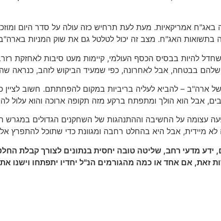
ה באג"ח אמריקאיות. מעת לעת תרחיש כזה עולה על סדר היום ומוזכ
 בתשואות האג"ח. מצב זה יכול לטלטל גם את שוק המניות בארה"ב.
שחדל להיות בבסיס הכסף העולמי, קיימות מעט סיבות לאחזקת רזרב
 שלהם בבטחה, אבל לאחרונה, כפי שמעיד הביקוש לזהב, כנראה שה
ת של ארה"ב – להביא לעליה בריביות במקום להפחתתם. חשוב לציין 
ים, אבל הוא הולך ומתפתח ברקע מזה תקופה ארוכה והוא עלול לה
שפעה עצומה על החשיבה וההתנהגות של השחקנים הגדולים במגרש הכ
 לא מיידית, אבל היא בהחלט רחבה ומגוונת כדי שתוכל להתפרץ אל 
ם, ידע מדעי רחב, שליטה טובה יחסית בנתונים לצורך קבלת החלט
ת זאת, אם אחד או כמה מהגורמים הנ"ל יחדיו יתפתחו וישנו את