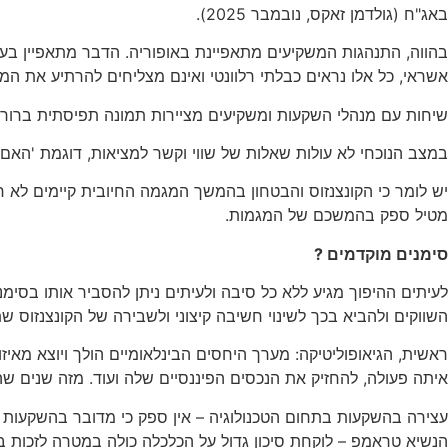
באג"ח (גולדמן זאקס, נובמבר 2025).
בהווה, התנהגות המשקיעים מתאפיינת באופוריה. הדבר מתאפיין בעל
אשראי, כל אלו נראים כבלתי רלוונטי ואינם מצליחים להרתיע את המ
שיחות עם מנהלי השקעות ומשקיעים מציירות תמונה תפיסתית ברורה
במצב הנוכחי לא עולות שאלות של שווי וקשר למציאות, דוגמת 'האם
יש לומר כי הקונצנזוס והבטחון בהמשך המגמה החיובית קיימים לא רק
מטיל ספק בהמשכם של המגמות.
סימנים מוקדמים ?
לעיתים ההיפוך מגיע ללא כל סיבה ולעיתים ניתן להסביר אותו בסימני
השווקים ולהביא בכך לשינוי חשיבה קיצוני ולשבירה של הקונצנזוס ש
ראשית, הגיאופוליטיקה: מערך היחסים הבינלאומיים הולך ויוצא מאיז
איתה פעולה, להחזיק את הנכסים הפיננסיים שלה ועוד. מזה שנים שהמערכת הגיאופוליטית הולכת ומסלימה ויש 3 זירות 
עצירה בהשקעות בתחום הטכנולוגיה – אין ספק כי מדובר בהשקעות עת
הנשיא טראמפ – לוקחת סיכון גדול על הכלכלה כולה במטרה לזכות ב