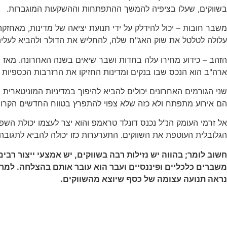
בשווקים, שעלו בציפיה להמשך ההתפתחות וההשקעות המוגברות.
משבר חובות – יכול להידלק על ידי תנועת יציאה של מדינות, מאחזק
עלולה לטלטל את שוק האג"ח שלה, להחליש את הדולר ולהביא לעליה
הזהב – כידוע מחירו עלה בחדות ושבר שיאים בשנה האחרונה. מאז 
ארה"ב הוא הנכס שבו בנקים ומדינות החזיקו את הרזרבות הכספיות
שני הגורמים האחרונים יכולים להביא להיפוך במדיניות המוניטארי
הם אירוע מתפתח ולא כזה שלא צפוי להתפרץ בטווח החדשים הקרוב
אל זרמי העומק הנ"ל נכנס דונלד טראמפ והוא יצר לעצמו יכולת ה
הגלובלית העוטפת את השווקים. התערערות כזו יכולה להביא לתגובה
חשוב לומר; בהווה יש נזילות רבה בשווקים, יש אמצעי ייצור רבי
משברים כלכליים ופיננסיים ועבר הוא עובר אותם בהצלחה. למרו
נראה תנועה עצומה של כסף שיוצא מהשווקים.