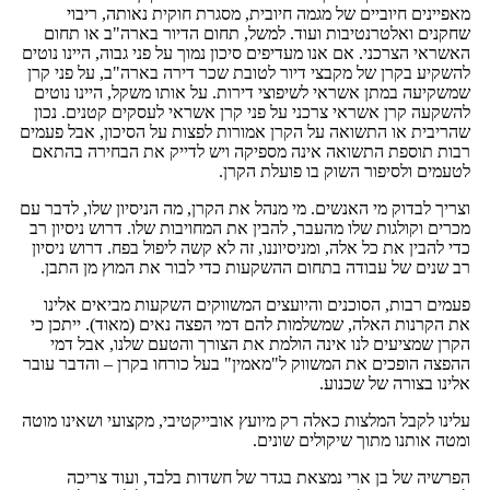
מאפיינים חיוביים של מגמה חיובית, מסגרת חוקית נאותה, ריבוי
שחקנים ואלטרנטיבות ועוד. למשל, תחום הדיור בארה"ב או תחום
האשראי הצרכני. אם אנו מעדיפים סיכון נמוך על פני גבוה, היינו נוטים
להשקיע בקרן של מקבצי דיור לטובת שכר דירה בארה"ב, על פני קרן
שמשקיעה במתן אשראי לשיפוצי דירות. על אותו משקל, היינו נוטים
להשקעה קרן אשראי צרכני על פני קרן אשראי לעסקים קטנים. נכון
שהריבית או התשואה על הקרן אמורות לפצות על הסיכון, אבל פעמים
רבות תוספת התשואה אינה מספיקה ויש לדייק את הבחירה בהתאם
לטעמים ולסיפור השוק בו פועלת הקרן.
וצריך לבדוק מי האנשים. מי מנהל את הקרן, מה הניסיון שלו, לדבר עם
מכרים וקולגות שלו מהעבר, להבין את המחויבות שלו. דרוש ניסיון רב
כדי להבין את כל אלה, ומניסיוננו, זה לא קשה ליפול בפח. דרוש ניסיון
רב שנים של עבודה בתחום ההשקעות כדי לבור את המוץ מן התבן.
פעמים רבות, הסוכנים והיועצים המשווקים השקעות מביאים אלינו
את הקרנות האלה, שמשלמות להם דמי הפצה נאים (מאוד). ייתכן כי
הקרן שמציעים לנו אינה הולמת את הצורך והטעם שלנו, אבל דמי
ההפצה הופכים את המשווק ל"מאמין" בעל כורחו בקרן – והדבר עובר
אלינו בצורה של שכנוע.
עלינו לקבל המלצות כאלה רק מיועץ אובייקטיבי, מקצועי ושאינו מוטה
ומטה אותנו מתוך שיקולים שונים.
הפרשיה של בן ארי נמצאת בגדר של חשדות בלבד, ועוד צריכה