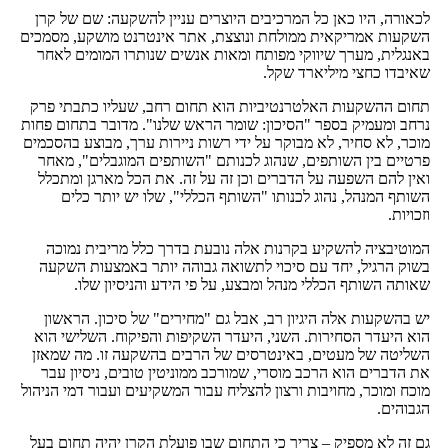
לכאורה, היו כאן כל המרכיבים היוצרים עניין להשקעה: שם של קרן
השקעות אמריקאית ממולחת ונוצצת, אתר אינטרנט מושקע, מסמכים
באנגלית, מערך שיווקי מפותח ומאות אנשים שנותרו המומים לאחר
שאיבדו כחצי מיליארד שקל.
תחום ההשקעות האלטרנטיביות הוא תחום רחב, שעליו כתבתי פרק
נרחב ומעמיק בספר "הסיכון: שומר הראש שלנו". מדובר בתחום פחות
מוכר, לא סחיר, לא מבוקר על ידי רשות ניירות ערך, מבוצע בהסכמים
פרטיים בין השותפים, שנהוג לכנותם "השותפים המוגבלים", מאחר
ואין להם השפעה על הדברים וכן זה על זה. את הכל מארגן ומתכלל
השותף המנהל, נהוג לכנותו "השותף הכללי", שלו יש יותר כלים
וזכויות.
המוטיבציה להשקיע בקרנות אלה נובעת בדרך כלל מריבית נמוכה
בשוק הרגיל, יחד עם סיכוי לתשואה גבוהה יותר באמצעות השקעה
שאותה השותף הכללי מנהל ומבצע, על פי הידע והניסיון שלו.
יש בהשקעות אלה היגיון רב, אבל גם "מחירים" של סיכון. הראשון
הוא היעדר הסחירות. השני, היעדר השקיפות והפיקוח. השלישי הוא
השליטה של מעטים, באינטרסים של הרבים בהשקעה זו. מה שמאזן
את הדברים הוא הרכב מוסרי, שמורכב ממוניטין טובים, ניסיון עבר
מוכח ומוכר, מחויבות ורצון להצליח עבור המשקיעים ועבור דמי הניהול
הגבוהים.
גם זה לא מספיק – צריך כי התחום שבו פועלת הקרן יהיה תחום בעל