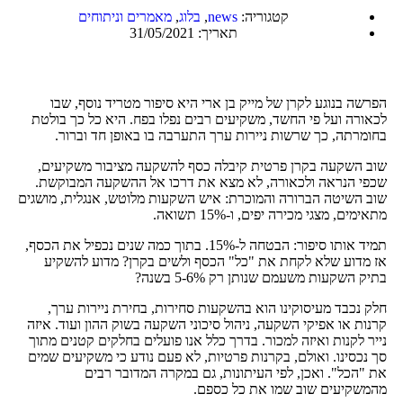
קטגוריה:
news
,
בלוג
,
מאמרים וניתוחים
תאריך:
31/05/2021
הפרשה בנוגע לקרן של מייק בן ארי היא סיפור מטריד נוסף, שבו
לכאורה ועל פי החשד, משקיעים רבים נפלו בפח. היא כל כך בולטת
בחומרתה, כך שרשות ניירות ערך התערבה בו באופן חד וברור.
שוב השקעה בקרן פרטית קיבלה כסף להשקעה מציבור משקיעים,
שכפי הנראה ולכאורה, לא מצא את דרכו אל ההשקעה המבוקשת.
שוב השיטה הברורה והמוכרת: איש השקעות מלוטש, אנגלית, מושגים
מתאימים, מצגי מכירה יפים, ו-15% תשואה.
תמיד אותו סיפור: הבטחה ל-15%. בתוך כמה שנים נכפיל את הכסף,
אז מדוע שלא לקחת את "כל" הכסף ולשים בקרן? מדוע להשקיע
בתיק השקעות משעמם שנותן רק 5-6% בשנה?
חלק נכבד מעיסוקינו הוא בהשקעות סחירות, בחירת ניירות ערך,
קרנות או אפיקי השקעה, ניהול סיכוני השקעה בשוק ההון ועוד. איזה
נייר לקנות ואיזה למכור. בדרך כלל אנו פועלים בחלקים קטנים מתוך
סך נכסינו. ואולם, בקרנות פרטיות, לא פעם נודע כי משקיעים שמים
את "הכל". ואכן, לפי העיתונות, גם במקרה המדובר רבים
מהמשקיעים שוב שמו את כל כספם.