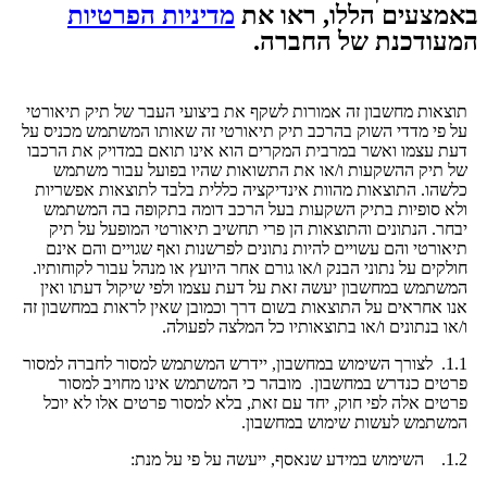
באמצעים הללו, ראו את
מדיניות הפרטיות
המעודכנת של החברה.
תוצאות מחשבון זה אמורות לשקף את ביצועי העבר של תיק תיאורטי
על פי מדדי השוק בהרכב תיק תיאורטי זה שאותו המשתמש מכניס על
דעת עצמו ואשר במרבית המקרים הוא אינו תואם במדויק את הרכבו
של תיק ההשקעות ו/או את התשואות שהיו בפועל עבור משתמש
כלשהו. התוצאות מהוות אינדיקציה כללית בלבד לתוצאות אפשריות
ולא סופיות בתיק השקעות בעל הרכב דומה בתקופה בה המשתמש
יבחר. הנתונים והתוצאות הן פרי תחשיב תיאורטי המופעל על תיק
תיאורטי והם עשויים להיות נתונים לפרשנות ואף שגויים והם אינם
חולקים על נתוני הבנק ו/או גורם אחר היועץ או מנהל עבור לקוחותיו.
המשתמש במחשבון יעשה זאת על דעת עצמו ולפי שיקול דעתו ואין
אנו אחראים על התוצאות בשום דרך וכמובן שאין לראות במחשבון זה
ו/או בנתונים ו/או בתוצאותיו כל המלצה לפעולה.
1.1. לצורך השימוש במחשבון, יידרש המשתמש למסור לחברה למסור
פרטים כנדרש במחשבון. מובהר כי המשתמש אינו מחויב למסור
פרטים אלה לפי חוק, יחד עם זאת, בלא למסור פרטים אלו לא יוכל
המשתמש לעשות שימוש במחשבון.
1.2. השימוש במידע שנאסף, ייעשה על פי על מנת: