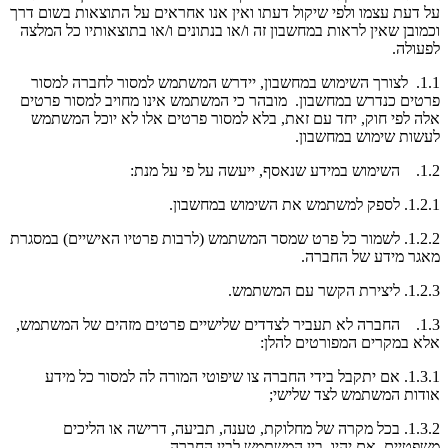
על דעת עצמו ולפי שיקול דעתו ואין אנו אחראים על התוצאות בשום דרך
וכמובן שאין לראות במחשבון זה ו/או בנתונים ו/או בתוצאותיו כל המלצה
לפעולה.
1.1. לצורך השימוש במחשבון, יידרש המשתמש למסור לחברה למסור
פרטים כנדרש במחשבון. מובהר כי המשתמש אינו מחויב למסור פרטים
אלה לפי חוק, יחד עם זאת, בלא למסור פרטים אלו לא יוכל המשתמש
לעשות שימוש במחשבון.
1.2. השימוש במידע שנאסף, ייעשה על פי על מנת:
1.2.1. לספק למשתמש את השימוש במחשבון.
1.2.2. לשמור כל פרט שמסר המשתמש (לרבות פרטיו האישיים) במסגרת
מאגר מידע של החברה.
1.2.3. ליצירת הקשר עם המשתמש.
1.3. החברה לא תעביר לצדדים שלישיים פרטים מזהים של המשתמש,
אלא במקרים המפורטים להלן:
1.3.1. אם יתקבל בידי החברה צו שיפוטי המורה לה למסור כל מידע
אודות המשתמש לצד שלישי;
1.3.2. בכל מקרה של מחלוקת, טענה, תביעה, דרישה או הליכים
משפטיים, אם יהיו, בין המשתמש לבין החברה.