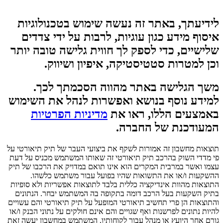
לידיעתך, באתר זה נעשה שימוש בטכנולוגיות
איסוף מידע כגון עוגיות, לרבות על ידי צדדים
שלישיים, כדי לספק לך חווית גלישה טובה יותר
וכן למטרות סטטיסטיקה, איפיון ושיווק.
משך הגלישה באתר מהווה הסכמתך לכך.
למידע נוסף בנושא ואפשרות לנהל את השימוש
באמצעים הללו, ראו את
מדיניות הפרטיות
המעודכנת של החברה.
תוצאות מחשבון זה אמורות לשקף את ביצועי העבר של תיק תיאורטי על
פי מדדי השוק בהרכב תיק תיאורטי זה שאותו המשתמש מכניס על דעת
עצמו ואשר במרבית המקרים הוא אינו תואם במדויק את הרכבו של תיק
ההשקעות ו/או את התשואות שהיו בפועל עבור משתמש כלשהו.
התוצאות מהוות אינדיקציה כללית בלבד לתוצאות אפשריות ולא סופיות
בתיק השקעות בעל הרכב דומה בתקופה בה המשתמש יבחר. הנתונים
והתוצאות הן פרי תחשיב תיאורטי המופעל על תיק תיאורטי והם עשויים
להיות נתונים לפרשנות ואף שגויים והם אינם חולקים על נתוני הבנק ו/או
גורם אחר היועץ או מנהל עבור לקוחותיו. המשתמש במחשבון יעשה זאת