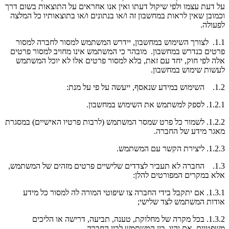
על דעת עצמו ולפי שיקול דעתו ואין אנו אחראים על התוצאות בשום דרך
וכמובן שאין לראות במחשבון זה ו/או בנתונים ו/או בתוצאותיו כל המלצה
לפעולה.
1.1. לצורך השימוש במחשבון, יידרש המשתמש למסור לחברה למסור
פרטים כנדרש במחשבון. מובהר כי המשתמש אינו מחויב למסור פרטים
אלה לפי חוק, יחד עם זאת, בלא למסור פרטים אלו לא יוכל המשתמש
לעשות שימוש במחשבון.
1.2. השימוש במידע שנאסף, ייעשה על פי על מנת:
1.2.1. לספק למשתמש את השימוש במחשבון.
1.2.2. לשמור כל פרט שמסר המשתמש (לרבות פרטיו האישיים) במסגרת
מאגר מידע של החברה.
1.2.3. ליצירת הקשר עם המשתמש.
1.3. החברה לא תעביר לצדדים שלישיים פרטים מזהים של המשתמש,
אלא במקרים המפורטים להלן:
1.3.1. אם יתקבל בידי החברה צו שיפוטי המורה לה למסור כל מידע
אודות המשתמש לצד שלישי;
1.3.2. בכל מקרה של מחלוקת, טענה, תביעה, דרישה או הליכים
משפטיים, אם יהיו, בין המשתמש לבין החברה.