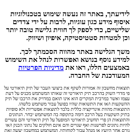
לידיעתך, באתר זה נעשה שימוש בטכנולוגיות
איסוף מידע כגון עוגיות, לרבות על ידי צדדים
שלישיים, כדי לספק לך חווית גלישה טובה יותר
וכן למטרות סטטיסטיקה, איפיון ושיווק.
משך הגלישה באתר מהווה הסכמתך לכך.
למידע נוסף בנושא ואפשרות לנהל את השימוש
באמצעים הללו, ראו את
מדיניות הפרטיות
המעודכנת של החברה.
תוצאות מחשבון זה אמורות לשקף את ביצועי העבר של תיק תיאורטי על
פי מדדי השוק בהרכב תיק תיאורטי זה שאותו המשתמש מכניס על דעת
עצמו ואשר במרבית המקרים הוא אינו תואם במדויק את הרכבו של תיק
ההשקעות ו/או את התשואות שהיו בפועל עבור משתמש כלשהו.
התוצאות מהוות אינדיקציה כללית בלבד לתוצאות אפשריות ולא סופיות
בתיק השקעות בעל הרכב דומה בתקופה בה המשתמש יבחר. הנתונים
והתוצאות הן פרי תחשיב תיאורטי המופעל על תיק תיאורטי והם עשויים
להיות נתונים לפרשנות ואף שגויים והם אינם חולקים על נתוני הבנק ו/או
גורם אחר היועץ או מנהל עבור לקוחותיו. המשתמש במחשבון יעשה זאת