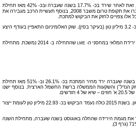
: מחיר האלומיניום פתח את שנת 2016 במגמה חיובית והוסיף לערכו כ- 6.9% מתחילת השנה (גרף 2) לשיא של 5 חודשים, זאת לאחר שירד בכ- 17.7% בשנה שעברה ובכ- 42% מאז תחילת
מחזור הירידות האחרון במאי 2011. הסיבות העיקריות לעליות הינן ביקוש רב ברחבי העולם לכלי רכב, כאשר מכירות כלי הרכב בארה"ב עברו את תקופת טרום משבר 2008, בנוסף תעשיית הרכב מגבירה את
ב-2016 צפויה תוספת של כ- 3.2 מיליון טון (בעיקר בסין). שוק האלומיניום התאפיין בעודף היצע
 ירידת המלאי במחסני ה-
שהתחילה ב- 2014 נמשכת. מתחילת
LME
הנחושת הוסיפה לערכה כ- 6.4% מאז תחילת השנה (גרף 2) – שיא של 4 חודשים זאת לאחר שבינואר נסחרה בשפל של מעל 6 שנים . בשנה שעברה ירד מחיר המתכת בכ- 26.1% וב- 51% מאז תחילת
ת הבניה בשוק הנדל"ן והשקעות הממשלה ברשת החשמל הארצית. בנוסף ישנו
בחודש דצמבר נאמד הביקוש לנחושת בכ- 2.04 מיליון טון לעומת ייצור של כ- 2.0 מיליון טון – עודף ביקוש של כ- 45 אלף טון. בשנת 2015 כולה נעמד הביקוש בכ- 22.93 מיליון טון לעומת ייצור
את מגמת הירידה שהחלה באוגוסט בשנה שעברה, מתחילת השנה