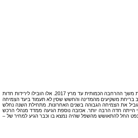
שנת 2016 נפתחה בתנודתיות רבה בשווקים כאשר ארה"ב העלתה ריבית לראשונה מאז משבר 2008 ואירופה הודיעה על הארכת משך ההרחבה הכמותית עד מרץ 2017. אלו הובילו לירידות חדות
בית הירידות מגיעות עקב בריחת משקיעים מהמדינה והחשש שסין לא תעמוד ביעד הצמיחה
ור אשר הוביל את הצמיחה הגבוהה בשנים האחרונות. מתחילת השנה נחלש
יביות שביצע הבנק המרכזי בחודשים האחרונים (גרף 1), היחלשות המטבע הסיני הייתה חדה הרבה יותר. אכזבה נוספת הגיעה ממדד מנהלי הרכש
( 7 חודשים רצופים של התכווצות) – הנתון החלש ביותר מאז נוב' 2011. לאחרונה, מחיר הנפט החל להתאושש מהשפל שהיה נמצא בו וכבר הגיע למחיר של –