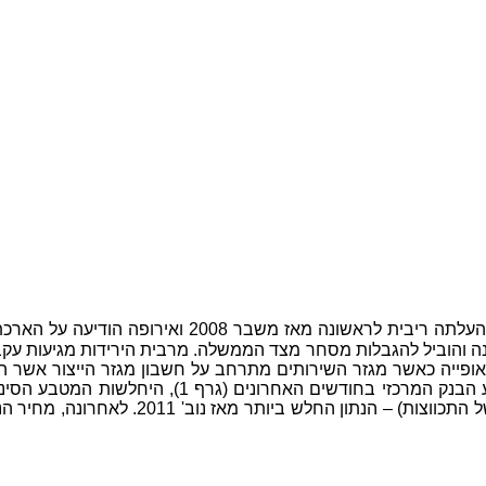
לם. מדד המניות בסין נפל ב- 18% מתחילת השנה והוביל להגבלות מסחר מצד הממשלה. מר
ן משנה מעט את אופייה כאשר מגזר השירותים מתרחב על חשבון מגזר הייצ
היואן מול הדולר בכ- 0.20% וללא מכירות המט"ח המס
לחודש פברואר שהצביע על קריאה של 49 נק' 