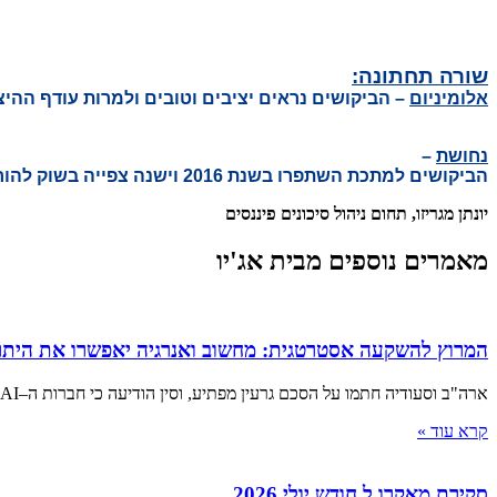
שורה תחתונה:
אלומיניום
– הביקושים נראים יציבים וטובים ולמרות עודף ההי
נחושת
–
הביקושים למתכת השתפרו בשנת 2016 וישנה צפייה בשוק להורדת תפוקות אצל היצרנים. עם זאת התלות בכלכלה הסינית וביצועיה גדול מאוד.
יונתן מגריזו, תחום ניהול סיכונים פיננסים
מאמרים נוספים מבית אג'יו
המרוץ להשקעה אסטרטגית: מחשוב ואנרגיה יאפשרו את היתר
ארה"ב וסעודיה חתמו על הסכם גרעין מפתיע, וסין הודיעה כי חברות ה–AI המקומיות שיעדיפו מעבדים ממדינות אחרות יואשמו בבגידה ■
קרא עוד »
סקירת מאקרו ל חודש יולי 2026