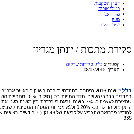
ייעוץ השקעות
פמילי אופיס
מדדי אג'יו
מגזין
יצירת קשר
סקירת מתכות / יונתן מגריזו
קטגוריה:
בלוג
,
סקירות שווקים
תאריך:
08/03/2016
כללי:
במדדים ברחבי העו
שהציבה לעצמה כ- 7% בשנה. נראה כי כלכלת סי
36$.