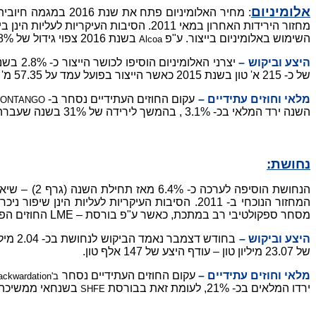
אלומיניום
השימוש באלומיניום בייצור. ע"פ
בשנת 2016 צפוי גידול של 8% במכירת כלי תעופה וגידול של 1% – 4% בייצור העולמי של כלי רכב. כל אלו צפויים לחזק את הביקוש למתכת.
Alcoa
היצע וביקוש –
יצרני האלומיניום הוסיפו לכושר הייצור כ- 2.8% בשנת 2015 ל- 68.8 מיליון טון. ע"פ
של כ- 215 א' טון בשנת 2015 כאשר הייצור בפועל עמד על 57.35 מ' טון לעומת ביקוש של 57.135 מ'.
מלאי וחוזים עתידיים –
עקום החוזים העתידיים נסחר ב-
ONTANGO
השנה ירד המלאי בכ- 3.1% , בהמשך לירידה של 31% בשנה שעברה.
נחושת:
המחזור הנוכחי ב- 2011. הסיבות העיקריות לע
מסחר ספקולטיבי רב במתכת, כאשר ע"פ בורסת – LME החוזים הפתוחים עמדו על 450 א' כאשר הגופים הפיננסים היו נטו בפוזייצית לונג של 20.5 א' חוזים – שיא של 4 חודשים.
היצע וביקוש –
של 23.07 מיליון טון – עודף היצע של 147 אלף טון.
מלאי וחוזים עתידיים –
עקום החוזים העתידיים נסחר
ב'Backwardation'
ירדו המלאים בכ- 21%, לעומת זאת בבורסת
בשנחאי ממשיכה עלי
SHFE