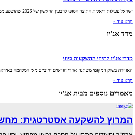
ישראל פעילות ריאלית התוצר הסופי לרבעון הראשון של 2026 שהושפע ממלחמת "שאגת הארי", הצביע על התכווצות של 3.8% שוק העבודה
קרא עוד »
מדד אג'יו
מדדי אג'יו לתיקי ההשקעות ביוני
האווירה בשוק המקומי משתנה אחרי חודשים חיוביים מאז המלחמה באיראן 
קרא עוד »
מאמרים נוספים מבית אג'יו
המרוץ להשקעה אסטרטגית: מחשוב
ארה"ב וסעודיה חתמו על הסכם גרעין מפתיע, וסין הודיעה כי חברות ה–AI ה