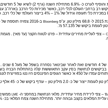
Bloomberg
– צפי לעליית מחירים עתידיתׁ – פרט לטווח הקצר (עד מאי) . מגמת
C
ליות הינן שיפור ניכר בביקושים לנחושת בסין עקב התאוששות קלה בהתחלו
– צפי לירידת מחיר עתידית. מלאי הנחושת במחסני ה-
ממשיך 
LME
ית המלאים בקצב גבוהה יותר. מתחילת השנה צמח המלאי בכ- 71% (גרף 3).