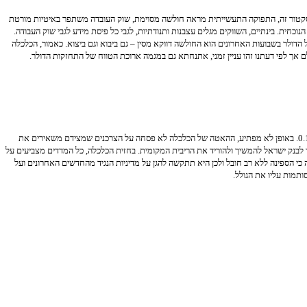
קטור זה, התפוקה התעשייתית מראה חולשה מסוימת, שוק העובדה משתפר באיטיות מורטת
חית. בינתיים, השווקים מגלים עצבנות ותנודתיות, לגבי כל פיסת מידע לגבי שוק העבודה.
לקראת חופשת הקיץ. עוד גורם שמכביד על הדולר בשבועות האחרונים הוא החולשה דווקא מסין – גם ביבוא וגם ביצוא. כאמור, הכלכלה
אך לפי דעתנו זהו עניין זמני, אתנחתא גם במגמה ארוכת הטווח של התחזקות הדולר.
השקל נסחר השבוע ביציבות מול הדולר, דווקא בשבוע בו הדולר נחלש מול שאר המטבעות בעולם. מדד המחירים לצרכן היה נמוך מהתחזיות ועלה רק ב-0.1%. באופן לא מפתיע, ההאטה של הכלכלה לא פסחה על הצרכנים שמצידם משאירים את
 לבנק ישראל להמשיך ולהוריד את הריבית המקומית. בחזית הכלכלה, כל המדדים מצביעים על
י הספינה ללא רב חובל ולכן היא תתקשה להגן על מדיניות הנגיד מהחדשים האחרונים ועל
ותמות עליו את הגולל.