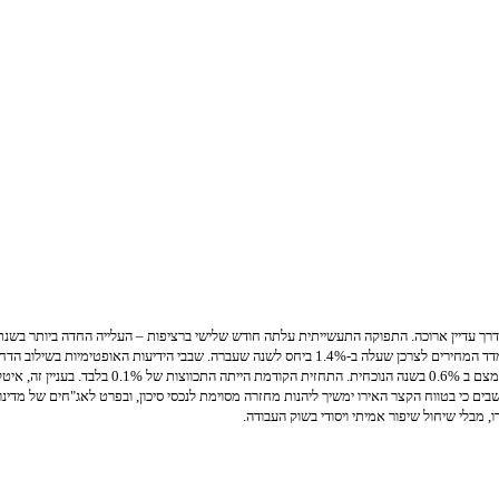
רך עדיין ארוכה. התפוקה התעשייתית עלתה חודש שלישי ברציפות – העלייה החדה ביותר בשנתיי
לחלחל לכלכלה. החששות שעלו בחודשים האחרונים מפני דפלציה, התפוגגו מעט עם פרסום מדד המחירים לצרכן
1.33. הבנק העולמי ממשיך להיות פסימי לגבי היבשת.
ויה לחזור לצמיחה חיובית של 0.9% רק בשנת 2014 ו- 1.5% בשנת 2015. אנו חושבים כי בטווח הקצר האירו ימשיך ליהנות מחזרה מסוימת
 מבלי שיחול שיפור אמיתי ויסודי בשוק העבודה.