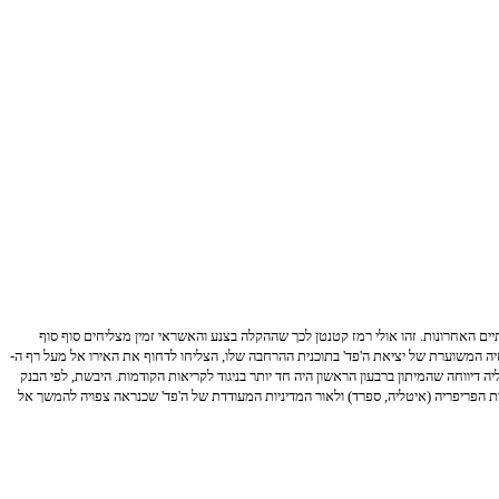
ם האחרונות. זהו אולי רמז קטנטן לכך שההקלה בצנע והאשראי זמין מצליחים סוף סוף
 שעלה ב-1.4% ביחס לשנה שעברה. שבבי הידיעות האופטימיות בשילוב הדחיה המשוערת של יציאת ה'פד' בתוכנית ההרחבה שלו, הצליחו לדחוף את האירו אל מעל רף ה-
 כלכלת גוש האירו צפויה להמשיך ולהצטמצם ב 0.6% בשנה הנוכחית. התחזית הקודמת הייתה התכווצות של 0.1% בלבד. בעניין זה, איטליה דיווחה שהמיתון ברבעון הראשון היה חד יותר בניגוד לקריאות הקודמות. היבשת, לפי הבנק
 לנכסי סיכון, ובפרט לאג"חים של מדינות הפריפריה (איטליה, ספרד) ולאור המדיניות המעודדת של ה'פד' שכנראה צפויה להמשך אל