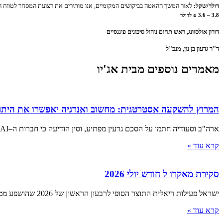
דולר/שקל:
לאור המשך ההאטה בביקושים המקומיים, אנו מותירים את רצועת המסחר לטווח הק
3.8 – 3.6 ₪ לדולר
דורון אולסוונג, ראש תחום ניהול סיכונים פיננסיים
ד"ר גדעון בן נון, מנכ"ל
מאמרים נוספים מבית אג'יו
המרוץ להשקעה אסטרטגית: מחשוב ואנרגיה יאפשרו את היתר
ארה"ב וסעודיה חתמו על הסכם גרעין מפתיע, וסין הודיעה כי חברות ה–AI המקומיות שיעדיפו מעבדים ממדינות אחרות יואשמו בבגידה ■
קרא עוד »
סקירת מאקרו ל חודש יולי 2026
ישראל פעילות ריאלית התוצר הסופי לרבעון הראשון של 2026 שהושפע ממלחמת "שאגת הארי", הצביע על התכווצות של 3.8% שוק העבודה
קרא עוד »