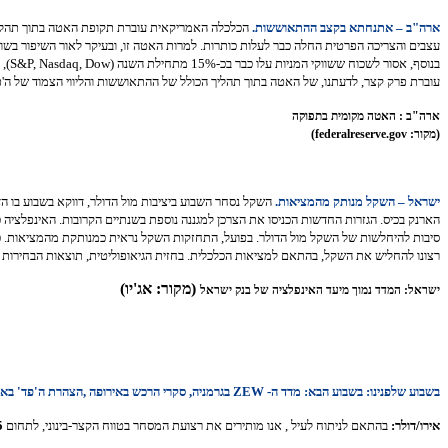
ארה"ב – אתנחתא בקצב ההתאוששות.
הכלכלה האמריקאית עוברת תקופת האטה בתוך תהליך
עצבים והצריכה הפרטית החלה כבר לעלות כותרות. למרות האטה זו, ובעיקר לאור השיפור בשוק 
בנו
עוברת פרק קצר, לדעתנו, של האטה בתוך תהליך הכולל של ההתאוששות והליווי הצמוד של ה'פד
ארה"ב : האטה מקומית בתפוקה
(מקור: federalreserve.gov)
ישראל – השקל מנותק מהמציאות.
הארנק בכיס. הגזרות החדשות הכניסו את הצרכן למגננה נוספת בשנתיים הקרובות. האינפלציה
סיבות להיחלשות של השקל מול הדולר. בפועל, התחזקות השקל נראית כמנותקת מהמציאות. כפי 
רצונו להחליש את השקל, בהתאם למציאות הכלכלית. בחזית הגיאופוליטית, תוצאות הבחירות בא
(מקור: אג'יו)
ישראל: המדד נמוך מיעד האינפלציה של בנק ישראל
בשבוע שלפנינו: בשבוע הבא: מדד ה- ZEW בגרמניה, סקרי הרכש באירופה ,הצהרת ה'פד' בארה"ב והתוצר בישראל (יום א')
אירו/דולר:
בהתאם לניתוח לעיל , אנו מותירים את רצועת המסחר בטווח הקצר-בינוני, לתחום
5