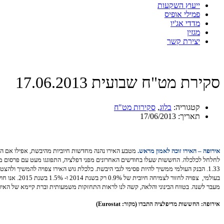
ייעוץ השקעות
פמילי אופיס
מדדי אג'יו
מגזין
יצירת קשר
סקירת מט"ח שבועית 17.06.2013
קטגוריה:
בלוג
,
סקירות מט"ח
תאריך:
17/06/2013
אירופה – האירו זוכה לאמון מראש.
מטבע האירו נהנה מחדשות חיוביות מהיבשת, אפילו אם הד
בעולמי, צפ
מעבר לשנה. בטווח הבינוני והלאה, קשה לנו לראות התחזקות משמעותית וברת קיימא של האירו,
אירופה: החששות מדיפלציה התבדו (מקור: Eurostat)