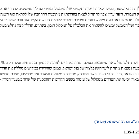
 ההתאוששות, בעיקר לאור הריסון התקציבי של הממשל. מחירי הנדל"ן ממשיכים לדחוף את ס
העבודה, ה'פד' עדיין צפוי להתחיל לצאת בהדרגתיות מתוכנית ההרחבה שלו לקראת סוף השנה הנוכ
סף, אסור לשכוח ששווקי המניות עלו כבר בכ-15% מתחילת השנה (S&P, Nasdaq, Dow), ולכן טבעי שנראה כעת מימוש רווחים ומכירת דולרים 
' ושל הממשל ימשיכו להשאיר את הכלכלה על המסלול הנכון. בינתיים, הדולר קצת נחלש בעולם 
 כעת נמצאת מתחת ליעד האינפלציה של בנק ישראל. כמובן שהירידה בביקושים סוללת את הדרך
הנראה, העובדה כי הנגיד פישר מתרחק מהזירה המקומית והיעדר נגיד שיחליפו, יוצרת תחושה כ
ירן יסיטו את הצדדים ממסלול של עימות בשנים הקרובות וההססנות של ארה"ב בעניין הסורי, ס
1.35-1.2