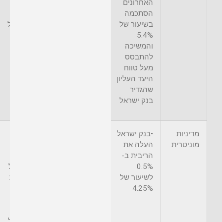
האחרונים
האחרונים
הסתכמה
הסתכמה
בשיעור של
בשיעור של
8.6%
5.4%
והמשיכה
להתבסס
מעל טווח
היעד העליון
שהגדיר
בנק ישראל
מדיניות
•בנק ישראל
• הפד העלה
•הבנק
מוניטרית
העלה את
את הריבית ב-
המרכזי
הריבית ב-
25 נקודות
העלה את
0.5%
בסיס, לשיעור
הריבית על
לשיעור של
של
הפיקדונות
4.25%
4.75%-4.50%
(בהתאם
לצפי) ב-
0.5%
לשיעור של