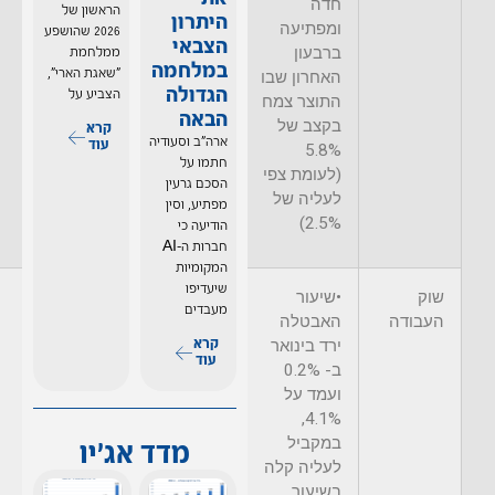
חדה
הקודם)
הראשון של
היתרון
ומפתיעה
2026 שהושפע
הצבאי
ברבעון
ממלחמת
במלחמה
"שאגת הארי",
האחרון שבו
הגדולה
הצביע על
התוצר צמח
הבאה
בקצב של
קרא
ארה"ב וסעודיה
עוד
5.8%
חתמו על
(לעומת צפי
הסכם גרעין
לעליה של
מפתיע, וסין
2.5%)
הודיעה כי
חברות ה–AI
המקומיות
שיעדיפו
שוק
•שיעור
•סך המשרות
•שיעור
מעבדים
העבודה
האבטלה
במשק עלה
האבטלה
קרא
ירד בינואר
בינואר ב- 517
עלה
עוד
ב- 0.2%
אלף משרות
בדצמבר
ועמד על
(משמעותית
במתינות
4.1%,
מעל הצפי)
ועמד על
במקביל
6.6%
מדד אג'יו
•שיעור
לעליה קלה
האבטלה
בשיעור