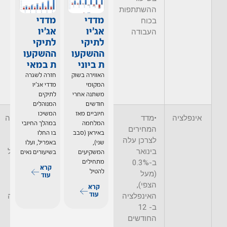
בינואר ירד
ההשתתפות
בשיעור מתון
מדדי
מדדי
בכוח
ועמד על
אג'יו
אג'יו
העבודה
3.4%, במקביל
לתיקי
לתיקי
לעליה קלה
ההשקעו
ההשקעו
בשיעור
ת ביוני
ת במאי
ההשתתפות
האווירה בשוק
חזרה לשגרה
בכוח העבודה
המקומי
מדדי אג'יו
משתנה אחרי
לתיקים
חודשים
המנוהלים
חיוביים מאז
המשיכו
אינפלציה
•מדד
•האינפלציה
•האינפלציה
המלחמה
במהלך החיובי
המחירים
בינואר עלתה
בינואר
באיראן (סבב
בו החלו
לצרכן עלה
ב-0.5%,
ירדה
שני),
באפריל, ועלו
בינואר
האינפלציה ב-
בשיעור של
המשקיעים
בשיעורים נאים
ב-0.3%
12 החודשים
0.2%
מתחילים
קרא
להטיל
(מעל
האחרונים
(בהתאם
עוד
הצפי),
הסתכמה
לצפי),
קרא
עוד
האינפלציה
בשיעור של
האינפלציה
ב- 12
6.4% (מעל
ב- 12
החודשים
הצפי)
החודשים