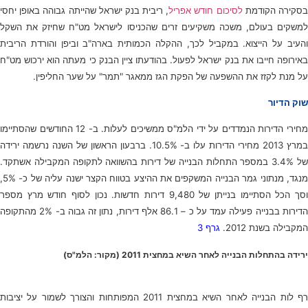
סקירה הקודמת
לסיכום חודש אפריל
, ריבית בנק ישראל שהייתה גבוהה באופן יחסי
למשקים בעולם, משכה משקיעים זרים שהכניסו לישראל מט"ח שחיזק את השקל
והעיב על הייצוא. במקביל לכך, ההקלה הכמותית בארה"ב וביפן והורדת הריבית
באירופה חייבו את בנק ישראל לפעול. בהודעתו ציין הבנק כי מעתה הוא ירכוש מט"ח
על מנת לקזז את ההשפעה של הפקת הגז ממאגר "תמר" על שער החליפין.
שוק הדיור
מחירי הדירות הנמדדים על ידי הלמ"ס ממשיכים לעלות. ב- 12 החודשים שהסתיימו
במרץ 2013 מחירי הדירות עלו ב- 10.5%. ברבעון הראשון של השנה נרשמה ירידה
של 3.4% במספר התחלות הבנייה של דירות בהשוואה לתקופה המקבילה אשתקד.
מנגד, מנתוני גמר הבנייה המשקפים את ההיצע בטווח הקצר ישנה עליה של כ- 5%,
וסך הכל הסתיימו בנייתן של 9,480 דירות חדשות. נכון לסוף חודש מרץ מספר
הדירות בבנייה פעילה עמד על כ – 86.1 אלף דירות, נתון זה גבוה ב- 2% מהתקופה
המקבילה בשנת 2012.
גרף 3
ירידה בהתחלות הבנייה לאחר השיא במחצית 2011 (מקור: הלמ"ס)
רף לות הבנייה לאחר השיא במחצית 2011 המפותחות והצורך לשמור על יציבות