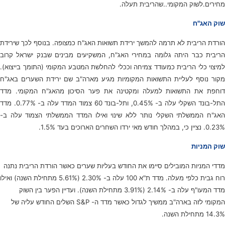
מחירים.לשוק המקומי..שהריבית תעלה.
שוק האג"ח
הורדת הריבית לא תרמה להמשך ירידת תשואות האג"ח כמצופה. בנוסף לכך שירידת
הריבית כבר היתה גלומה במחירי האג"ח, המשקיעים מבינים שבנק ישראל קרוב
למיצוי כלי הריבית כמעודד צמיחה וככלי להחלשת המטבע המקומי (התומך בייצוא).
מקור נוסף לעליית התשואות המקומיות מגיע מארה"ב שם ירידת השערים באג"ח
דוחפת את התשואות למעלה ומקטינה את פער הסיכון מהאג"ח המקומי. מדד
התל-בונד השקלי עלה ב- 0.45%, ותל-בונד 60 צמוד המדד עלה ב- 0.77%. מדד
האג"ח הממשלתי השקלי נותר ללא שינוי ואילו המדד הממשלתי הצמוד עלה ב-
0.23%. נציין כי, במהלך חודש מאי ירדו השחרים הארוכים בעד 1.5%.
שוק המניות
מדדי המניות המובילים סיימו את החודש בעליות שערים כאשר הורדת הריבית נתנה
רוח גבית כלפי מעלה. מדד ת"א 100 עלה ב- 2.30% (5.61% מתחילת השנה) ואילו
מדד המעו"ף עלה ב- 2.14% (3.91% מתחילת השנה). ועדיין הפער בין השוק
המקומי לזה בארה"ב ממשיך לגדול כאשר מדד ה- S&P השלים החודש עליה של
14.3% מתחילת השנה.