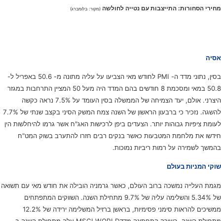
מחירי הסחורות: התייצבות עם נטייה לחולשה
(מקור: בלומברג)
אסיה
בסין, נתוני מדד ה- PMI לחודש מאי הצביעו על עליה מתונה מ- 50.6 באפריל ל-
50.8 במאי ומסכמת 8 חודשים בהם המדד היה מעל 50 המציין התרחבות במגזר
היצרני. אולם, יעד הצמיחה של הממשלה בסין העומד על 7.5% נראה כקשה
להשגה. נזכיר כי ברבעון הראשון של השנה צמח המשק הסיני בקצב שנתי של 7.7%
לעומת ציפיות גבוהות יותר. הצעדים ביפן לרכישות האג"ח אשר גרמו להיחלשות הין
חידשו את מלחמת המטבעות כאשר בנקים רבים חזרו להתערב בשוק המט"ח
בהמשך לשמירה על רמות ריביות נמוכות.
שוקי המניות בעולם
מגמת העלייה נמשכה ברוב העולם, כאשר גרמניה הובילה את חודש מאי עם תשואה
של 5.34% והשלימה עליה של 9.7% מתחילת השנה. השווקים המתפתחים
ממשיכים להראות סימני פסימיות, בראשן ברזיל המשלימה ירידה של 12.2%
מתחילת השנה. בשורה התחתונה מדדMSCI WORLD עלה מתחילת השנה ב-