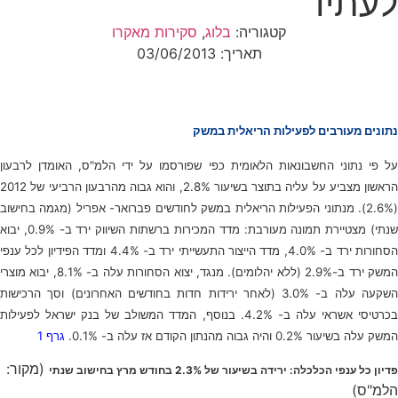
לעתיד
קטגוריה:
בלוג
,
סקירות מאקרו
תאריך:
03/06/2013
נתונים מעורבים לפעילות הריאלית במשק
על פי נתוני החשבונאות הלאומית כפי שפורסמו על ידי הלמ"ס, האומדן לרבעון
הראשון מצביע על עליה בתוצר בשיעור 2.8%, והוא גבוה מהרבעון הרביעי של 2012
(2.6%). מנתוני הפעילות הריאלית במשק לחודשים פברואר- אפריל (מגמה בחישוב
שנתי) מצטיירת תמונה מעורבת: מדד המכירות ברשתות השיווק ירד ב- 0.9%, יבוא
הסחורות ירד ב- 4.0%, מדד הייצור התעשייתי ירד ב- 4.4% ומדד הפידיון לכל ענפי
המשק ירד ב-2.9% (ללא יהלומים). מנגד, יצוא הסחורות עלה ב- 8.1%, יבוא מוצרי
השקעה עלה ב- 3.0% (לאחר ירידות חדות בחודשים האחרונים) וסך הרכישות
בכרטיסי אשראי עלה ב- 4.2%. בנוסף, המדד המשולב של בנק ישראל לפעילות
המשק עלה בשיעור 0.2% והיה גבוה מהנתון הקודם אז עלה ב- 0.1%.
גרף 1
(מקור:
פדיון כל ענפי הכלכלה: ירידה בשיעור של 2.3% בחודש מרץ בחישוב שנתי
הלמ"ס)