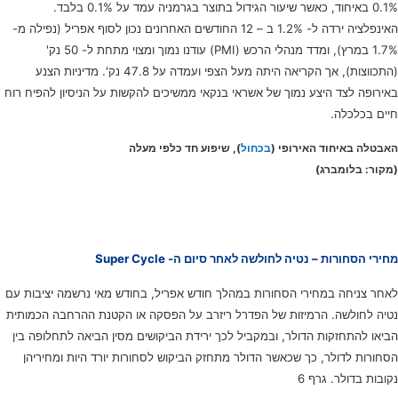
0.1% באיחוד, כאשר שיעור הגידול בתוצר בגרמניה עמד על 0.1% בלבד.
האינפלציה ירדה ל- 1.2% ב – 12 החודשים האחרונים נכון לסוף אפריל (נפילה מ-
1.7% במרץ), ומדד מנהלי הרכש (PMI) עודנו נמוך ומצוי מתחת ל- 50 נק'
(התכווצות), אך הקריאה היתה מעל הצפי ועמדה על 47.8 נק'. מדיניות הצנע
באירופה לצד היצע נמוך של אשראי בנקאי ממשיכים להקשות על הניסיון להפיח רוח
חיים בכלכלה.
האבטלה באיחוד האירופי (
בכחול
), שיפוע חד כלפי מעלה
(מקור: בלומברג)
מחירי הסחורות – נטיה לחולשה לאחר סיום ה- Super Cycle
לאחר צניחה במחירי הסחורות במהלך חודש אפריל, בחודש מאי נרשמה יציבות עם
נטיה לחולשה. הרמיזות של הפדרל ריזרב על הפסקה או הקטנת ההרחבה הכמותית
הביאו להתחזקות הדולר, ובמקביל לכך ירידת הביקושים מסין הביאה לתחלופה בין
הסחורות לדולר, כך שכאשר הדולר מתחזק הביקוש לסחורות יורד היות ומחיריהן
נקובות בדולר. גרף 6