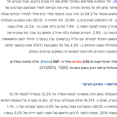
4).
יתר הנתונים שפורסמו במהלך חודש מאי היו טובים ברובם, אבל הצביעו על
שיפור מתון ולא על צמיחה מהירה. נציין את הקריאה למדד סנטימנט הצרכנים של
מישיגן שעמד על 84.5 נק' והיה גבוה מהצפוי ומדד קייס שילר למחירי הבתים שעלה
ב- 12 החודשים האחרונים ב- 10.9%. לפי תחזית ה- OECD וקרן המטבע העולמית
ארה"ב צפויה לצמוח השנה ב- 1.9% (עדכון כלפי מטה בכ- 0.2%), ואילו בשנה
הבאה בכ- 2.8%. העיניים מופנות כלפי ארה"ב והאמון בה גובר כמי שתביא את
המשק העולמי לצמיחה עם עלייה בביקושים. נציין בנוסף כי הדולר רשם התאוששות
מתחילת השנה והתחזק ב- 4.5% מול סל המטבעות (DXY) וזאת בהמשך לנתוני
המאקרו היציבים ולהרחבה המוניטרית במשקים מרכזיים בעולם.
מדד האינדיקטורים (LEI)
באדום
ומדד ה- S&P (
בכחול
). עליה מתונה במדדים
(מקור: בלומברג)
הכלכליים לצד זינוק בשוק המניות
אירופה – הסיכון העיקרי
האבטלה בגוש היורו ממשיכה לטפס ועמדה על 12.2% באפריל לעומת 12.1%
במרץ, שהם כ- 19.375 מיליון מובטלים (גרף 5). נתון זה מצביע על העמקת המיתון
ותחזית ה-OECD המעודכנת צופה נסיגה של 0.6% בתוצר וצמיחה של כ- 1.1%
בשנת 2014. אומדן התוצר לרבעון הראשון של השנה רשם ירידה של 0.2% בגוש ו-