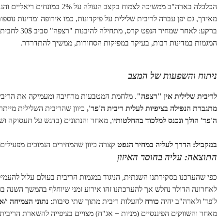
הכלכלה בארה"ב ממשיכה לצמוח בקצב העולה על 2% במונחים ריאליים והנתונים הכלכליים שם מאותתים על הצורך בהמשך עלית הריבית.
מאידך, גם יפן עברה לריבית שלילית על פיקדונות, כמו אירופה ומדינות נוספ
ברקע: לאחר שמחיר הנפט קרס, מתחילה להיבנות "רצפה" סביב 30$ לחבית כלפי מטה.
המגמות במדינות רבות, בעיקר במפיקות הסחורות, ממשיך להתדרדר.
ניתוח והשפעות של המצב
לריבית שלילית אין "רצפה"
. מלחמת המטבעות מרחיבה ומעמיקה את הריביו
מתגברת הנפילה בציפיות לעלית ריבית ה'פד',
כיוון שהריבית השלילית מיית
ה'פד' הולך ונכנס למלכוד בהחלטותיו
, מאחר והנתונים (בדגש על תעסוקה וש
במקביל: הדרך לעליה במחיר הנפט
קצרה כיוון שהמחירים הנמוכים מפעילים לחץ על החברות בענף,
התוצאה: עליה בחוסר האיזון
כפי שהערכנו בסקירתנו השנתית, הניגוד במגמות הריבית בעולם עלול להעמי
לאחרונה הדולר נחלש אך להערכתנו זהו אירוע זמני שיוחלף בהמשך השנה ב
ל'פד' ולארה"ב יהיה
כורח
להעלות ריבית מתוך שתי סיבות:
נתוני הצמיחה ו/
מאחר והשווקים הפיננסיים (מניות + אג"ח) מצויים בציפייה להשארת הריבית