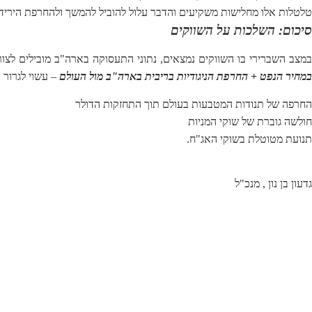
טלטלות אלו מחלישות משקיעים והדבר עלול להוביל להמשך ולהחרפת הירידו
סיכום: השלכות על השווקים
מצב השברירי בו השווקים נמצאים, נתוני התעסוקה בארה"ב מובילים לצורך 
במחיר הנפט + החרפת הניגודיות בריבית בארה"ב מול העולם
– עשוי לגרור 
החרפה של תנודות המטבעות בעולם תוך התחזקות הדולר
חולשה גוברת של שוקי המניות
תנועת מטוטלת בשוקי האג"ח.
גדעון בן נון , מנכ"ל