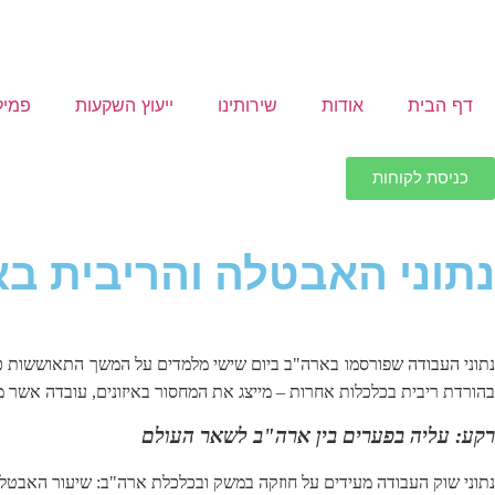
דף הבית
אודות
שירותינו
ייעוץ השקעות
פמיל
כניסת לקוחות
נתוני האבטלה והריבית בא
נתוני העבודה שפורסמו בארה"ב ביום שישי מלמדים על המשך התאוששות כלכל
בהורדת ריבית בכלכלות אחרות – מייצג את המחסור באיזונים, עובדה אשר מה
רקע: עליה בפערים בין ארה"ב לשאר העולם
נתוני שוק העבודה מעידים על חוזקה במשק ובכלכלת ארה"ב: שיעור האבטלה ירד ל- 4.9%, עליה קלה בשיעור ההשתתפות