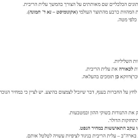
ות המהוות כרבע מהתוצר העולמי (
אקונומיסט – נא ר' תמונה
).
ת השליליות.
רת
לכאורה
את עלית הריבית.
כר)דווקא
כן
תומכים בהעלאה.
 דבר שיוביל לצמצום בהיצע. יש לציין כי במחיר הנוכחי כ- 70% מהתפוקה נעשית במחירי הפסד ולכן הוא אינו בר-
ק את התנודות בשוקי ההון ובמטבעות.
התחזקות הדולר.
או עקב התאוששות במחיר הנפט
.
 בארה"ב – עלית הריבית בניגוד לציפיות עשויה לטלטל אותם.