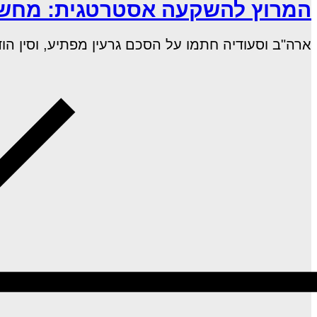
המרוץ להשקעה אסטרטגית: מחשוב
ארה"ב וסעודיה חתמו על הסכם גרעין מפתיע, וסין הודיעה כי חברות ה–AI ה