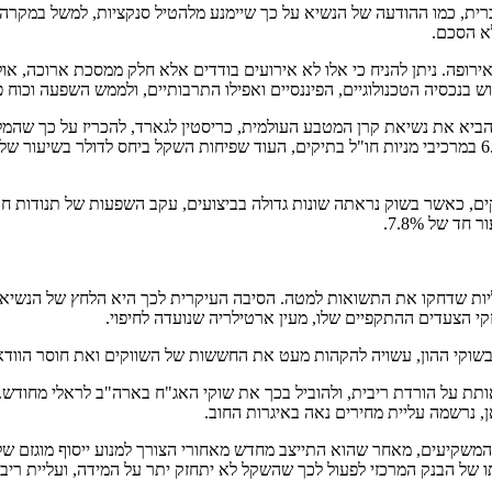
ית, כמו ההודעה של הנשיא על כך שיימנע מלהטיל סנקציות, למשל במקרה 
א הסכם.
ופה. ניתן להניח כי אלו לא אירועים בודדים אלא חלק ממסכת ארוכה, או
נכסיה הטכנולוגיים, הפיננסיים ואפילו התרבותיים, ולממש השפעה וכוח פו
 שהביא את נשיאת קרן המטבע העולמית, כריסטין לגארד, להכריז על כך שה
יות שדחקו את התשואות למטה. הסיבה העיקרית לכך היא הלחץ של הנשיא טר
זקי הצעדים ההתקפיים שלו, מעין ארטילריה שנועדה לחיפוי.
 בשוקי ההון, עשויה להקהות מעט את החששות של השווקים ואת חוסר הווד
לאותת על הורדת ריבית, ולהוביל בכך את שוקי האג"ח בארה"ב לראלי מחו
 נרשמה עליית מחירים נאה באיגרות החוב.
צד המשקיעים, מאחר שהוא התייצב מחדש מאחורי הצורך למנוע ייסוף מוגזם ש
ותו של הבנק המרכזי לפעול לכך שהשקל לא יתחזק יתר על המידה, ועליית רי