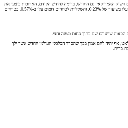
 השוק האמריקאי. גם החודש, בדומה לחודש הקודם, הארוכות ביצעו את
המהלך המשמעותי יותר לעומת הקצרות ובמישור אחר, השקליות עלו במידה משמעותית גדולה יותר ביחס לצמודות. לדוגמה, הצמודות לטווחים בינוניים עלו בשיעור של 0.23%, והשקליות לטווחים דומים עלו ב-0.57%. בטווחים
 הבאות שייערכו שם בתוך פחות משנה וחצי.
 לאט, אף יהיה להם אמון בכך שהסדר הכלכלי העולמי החדש אשר ילך
ת-ברית.