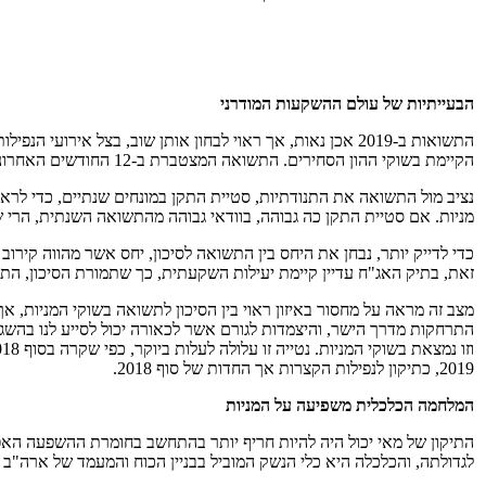
הבעייתיות של עולם ההשקעות המודרני
הקיימת בשוקי ההון הסחירים. התשואה המצטברת ב-12 החודשים האחרונים היתה 2.41% בתיק האג"ח, 1.35% בלבד בתיק המנייתי ו-2.23% בתיק המכיל עד 30% מניות בעוד השאר באג"ח.
נציב מול התשואה את התנודתיות, סטיית התקן במונחים שנתיים, כדי לר
מניות. אם סטיית התקן כה גבוהה, בוודאי גבוהה מהתשואה השנתית, הרי ש
זאת, בתיק האג"ח עדיין קיימת יעילות השקעתית, כך שתמורת הסיכון, התש
מצב זה מראה על מחסור באיזון ראוי בין הסיכון לתשואה בשוקי המניות, 
התרחקות מדרך הישר, והיצמדות לגורם אשר לכאורה יכול לסייע לנו בהשג
2019, כתיקון לנפילות הקצרות אך החדות של סוף 2018.
המלחמה הכלכלית משפיעה על המניות
התיקון של מאי יכול היה להיות חריף יותר בהתחשב בחומרת ההשפעה ה
לגדולתה, והכלכלה היא כלי הנשק המוביל בבניין הכוח והמעמד של ארה"ב מחד