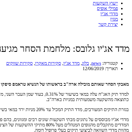
ייעוץ השקעות
פמילי אופיס
מדדי אג'יו
מגזין
יצירת קשר
מדד אג'יו גלובס: מלחמת הסחר מגיע
קטגוריה:
news
,
בלוג
,
מדד אג'יו
,
סקירות מאקרו
,
סקירות שווקים
תאריך:
12/06/2019
מאבקי הסחר שאותם מובילה ארה"ב בראשותו של הנשיא טראמפ סיפקו לשו
כתוצאה מהשקעה משמעותית במניות בארה"ב.
בגזרת התיקים המעורבים, מדד התיק המכיל עד 20% מניות ירד במאי בשיעור של 0.48%, ותוספת של 10% מניות עד ל-30% מהתיק הביאה את המדד לירידה של 0.9% במאי.
המדדים מתקבלים מהגופים המנהלי
מהוות מדדי השוואה לביצועי תיקים בעלי פרופיל דומה.