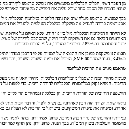
מן העבר השני, הכלים הכלכליים משמשים את ממשל טראמפ לקירוב בני-בר
לגיבוי בדמות של הסכם סחר שיקל עליה את הפרישה מהאיחוד האירופי לל
בכך למעשה, טראמפ מעלה שוב את גובה הלהבות במלחמה הכלכלית מול איר
אסטרטגיה ברורה להגדיל את משקלה בכלכלה העולמית ולהגדיל את המימוש ב
לא הייתה זו המלחמה הכלכלית מול סין או הודו, אלא האיום על אירופה,
יותר והסתכמה בכ-2.85% במרכיב המנייתי, על פי הרכבו במדדים.
ב-3.4%, בעוד שמדד 60 SME, המכיל את מניות השורה השנייה, ירד בשיעור חד של 7.8%.
טראמפ מגייס את הריבית למלחמה
לעומת מחירי המניות שסבלו מהמלחמות הכלכליות, מחירי האג"ח נהנו מעל
הריבית. הנשיא זקוק במלחמותיו הכלכליות להורדת ריבית, כדי לפצות על נ
ההשפעה החיובית של הורדת הריבית, הן בכלכלה ובמחירים הריאליים והן
נראה שאת הצורך הזה הבין לאחרונה גם נשיא ה'פד', והדבר הביא אותו 
אחרת, וטיפחה את ציפיות המשקיעים בישראל כי הריבית לא תעלה גם כאן,
עמדותיו והודעתו של נגיד הבנק המרכזי, פרופ' אמיר ירון, זכתה לאמון מ
מהמגמה העולמית בשוק המט"ח. בכך הנגיד, פרופ' ירון, נתן תוקף למחויב