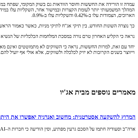
עמדה זו הורידה את החששות וחוסר הוודאות גם בשוק המקומי, שפתח במה
הארוכים, הצמודות עלו ב-0.42% והשקליות עלו ב-0.9%.
כך נוצרה השונות החודש, בין תיקי אג"ח לתיקי מניות, כאשר כאמור הראשונים עלו ב-0.31% ואילו האחרונים ירדו
נראה כי הקליע האחרון טרם נורה במסכת המלחמות הכלכליות של הנשיא ט
יחד עם זאת, למרות החששות, נראה כי השווקים לא מתמוטטים ואינם מאבד
וייווצר בשנים הקרובות לא יזיק לכלכלה ולשווקים, אלא אולי אף יועיל להם
מאמרים נוספים מבית אג'יו
המרוץ להשקעה אסטרטגית: מחשוב ואנרגיה יאפשרו את היתר
ארה"ב וסעודיה חתמו על הסכם גרעין מפתיע, וסין הודיעה כי חברות ה–AI המקומיות שיעדיפו מעבדים ממדינות אחרות יואשמו בבגידה ■