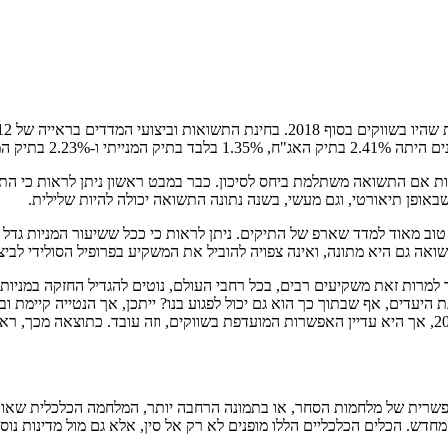
אות אם התשואה משתלמת ביחס לסיכון. כבר במבט ראשון ניתן לראות כי הת
באופן תיאורטי, וגם מעשי, בשנה נתונה התשואה יכולה להיות שלילית.
ואה גם היא מתונה, ואינה צפויה להוביל את המשקיע בפרופיל הסולידי לביצ
אך למרות זאת משקיעים רבים, בכל רחבי העולם, נוטים להגדיל החזקה במני
ת היעדים, אף שבתוך כך הוא גם יכול לפגוע בנו? ייתכן, אך הנטייה קיי
וזו נמצאת בשוקי המניות. נטייה זו עלולה לעלות ביוקר, כפי שקרה בסוף 2018, אך היא עדיין האפשרות המועדפ
אפשרית של מלחמות הסחר, או בתמונה הרחבה יותר, המלחמה הכלכלית שאו
ש. הכלים הכלכליים הללו מופנים לא רק אל סין, אלא גם מול מדינות נוספות,