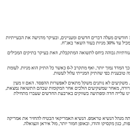
התשואות ב-2019 אכן נאות, אך ראוי לבחון אותן שוב, בצל אירועי הנפילות שהיו בשווקים בסוף 2018. בחינת התשואות וביצועי המדדים בראייה של 12 חודשים מעלה דברים חדשים ומעניינים, ובעיקר מדגישה את הבעייתיות
נודתיות גבוהה ביחס לתשואה המתקבלת, וזאת בעיקר בתיקים המכילים
כדי לדייק יותר, נבחן את היחס בין התשואה לסיכון, יחס אשר מהווה קירוב טוב מאוד למדד שארפ של התיקים. ניתן לראות כי ככל ששיעור המניות גדל כך המדד נמוך יותר, ואף מתקרב ל-0 כאשר כל התיק הוא מניות. לעומת
ה טובענית כפי שהתיק המנייתי עלול לעשות.
ות. משקיעים לא נותנים משקל מתאים לאפשרות ההפסד. האם זו מעין
מת וברורה, מאחר שמשקיעים הולכים אחר המקומות שבהם התשואה נמצאת,
ת בשווקים, וזה עובד. כתוצאה מכך, ראינו עלייה חדה ומפתיעה בשווקים בארבעת החדשים שעברו מתחילת
תה מנהל הנשיא טראמפ. הנשיא האמריקאי הבטיח להחזיר את אמריקה
 כגון מקסיקו והודו, ובאופן חמור יותר, מול איראן וונצואלה.