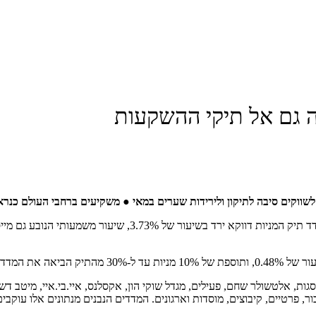
ה גם אל תיקי ההשקעות
וקים סיבה לתיקון ולירידות שערים במאי ● משקיעים ברחבי העולם כנר
למדד תיק האג"ח עלה במאי בשיעור של 0.31%, בעוד שמן העבר השני
ם מעל 80% מתיקי ההשקעות של הציבור, פרטיים, קיבוצים, מוסדות וארגונים. המדדים הנבנים