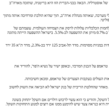
של אוסטרליה. הבאה בבני-הברית הזו היא בריטניה, שתזכה מארה"ב
לי מערכה, שאותה מנהלת ארה"ב, תוך שהיא הולכת ומרחיבה אותה מתוך
ליטי.
מלחמות הכלכליות עלולות לרסק את הצמיחה העולמית. עוצמתם של
האירועים הביאה גם את השווקים לכדי תיקון, שהסתכם לירידה של כ-6.2% במרכיבי מניות חו"ל בתיקים, העוד שפיחות השקל ביחס לדולר בשיעור של כ-0.7% מיתן את ההשפעה לכ-5.5%. בישראל ההשפעה הייתה מתונה
תוצאה זו משקפת כמובן את התוצאה של המניות על פי הרכבן במדדי התיקים, כאשר בשוק נראתה שונות גדולה בביצועים, עקב השפעות של תנודות חדות במניות מסוימות. מדד תל-אביב 125 ירד בכ-2.3%, מדד ת"א 35 ירד
אמפ על הבנק המרכזי, ובאופן ישיר על נשיא ה'פד', להוריד את
אות העולים בעקבות הצעדים של טראמפ, ומכאן חשיבותה.
דש. מאחר שהחלטת הריבית של בנק ישראל לא הביאה את השוק לחשוב
ל השקל, והודיע כי הוא עשוי לרכוש דולרים אם השקל יתחזק בשונה
בית היא כנראה צעד שיש להימנע ממנו אם רוצים למנוע התחזקות השקל.