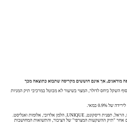
אה מודאגים, אך אינם חוששים מקריסה שתבוא כתוצאה מכך
, מדד תיק המניות דווקא ירד בשיעור של 3.73%, שיעור משמעותי הנובע גם מייסוף השקל ביחס לדולר, המצוי בשיעור לא מבוטל במרכיבי תיק המניות
מדדי אג'יו מבוססים על נתונים מבתי השקעות שונים רבים ומגוונים, בהם פסגות, אלטשולר שחם, פעילים, מגדל שוקי הון, אקסלנס, איי.בי.איי, מיטב דש, הראל, תפנית דיסקונט, UNIQUE, הלמן אלדובי, אלומות ואנליסט.
 מנתונים אלו עוקבים אחר "תיק ההשקעות המצרפי" של הציבור, והתשואות המחושבות