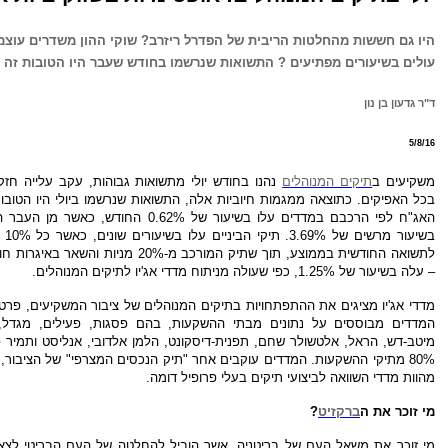
היו גם חששות מהחלטות הריבית של הפדרל ריזרב? שוקי ההון משדרים עוצ
עולים בשיעורים מפתיעים ? התשואות שנרשמו בחודש שעבר היו הטובות זה 18 חדשים
ד"ר גדעון בן נון
5/8/16
משקיעים ב
תיקים המנוהלים
נהנו בחודש יולי מתשואות גבוהות, עקב עלייה חזק
האג"ח לפי הרכבם במדדים עלו בשיעור של 0.62% החוד
לתשואה החודשית בממוצע, תוך שתיק המורכב מ-20% מ
– עלה בשיעור של 1.25%, כפי שעולה מניתוח מדדי אג'יו לתיקים המנוהלים.
מדדי אג'יו מציגים את ההתפתחויות בתיקים המנוהלים של ציבור המשקיעים, פרטיי
המדדים מבוססים על נתונים מבתי ההשקעות, בהם פסגות, פעילים, מגדל, אק
מיטב-דש, הראל, אלטשולר שחם, תפנית-דיסקונט, הלמן אלדובי, אנליסט ותמיר 
80% מתיקי ההשקעות. המדדים עוקבים אחר "תיק הנכסים המצרפי" של הציבור
מהוות מדדי השוואה לביצועי תיקים בעלי פרופיל דומה.
מי זוכר את ה
ברקזיט
?
מי זוכר את משאל העם של בריטניה, אשר הוביל להחלטה של העם הבריטי לצ