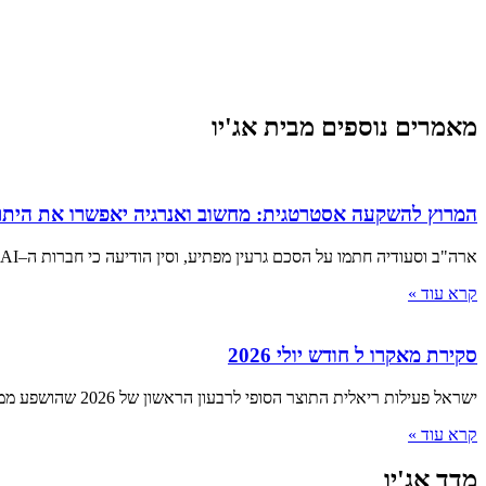
מאמרים נוספים מבית אג'יו
המרוץ להשקעה אסטרטגית: מחשוב ואנרגיה יאפשרו את היתר
ארה"ב וסעודיה חתמו על הסכם גרעין מפתיע, וסין הודיעה כי חברות ה–AI המקומיות שיעדיפו מעבדים ממדינות אחרות יואשמו בבגידה ■
קרא עוד »
סקירת מאקרו ל חודש יולי 2026
ישראל פעילות ריאלית התוצר הסופי לרבעון הראשון של 2026 שהושפע ממלחמת "שאגת הארי", הצביע על התכווצות של 3.8% שוק העבודה
קרא עוד »
מדד אג'יו