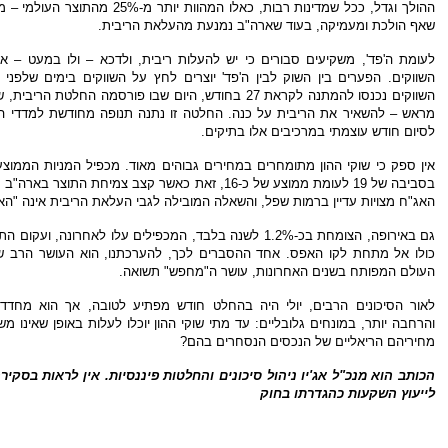
ההולך וגדל, ככל שמדינות רבות, כאלו המהוות יות
שאף הולכת ומעמיקה, בעוד שארה"ב נמנעת מהעלאת הריבית.
לעומת ה'פד', משקיעים סבורים כי יש להעלות ריבית, ולדכא – ולו במעט – את
השווקים. הפערים בין השוק לבין ה'פד' יוצרים לחץ על השווקים בימים שלפני 
השווקים נכנסו להמתנה לקראת 27 בחודש, היום שבו פורסמה החלטת 
מראש – להשאיר את הריבית על כנה. החלטה זו נתנה תנופה מחודשת למדדי המ
לסיום חודש עוצמתי במרכיבים אלו בתיקים.
האג"ח מצויות עדיין ברמות שפל, והשאלה המובילה לגבי העלאת הריבית אינה "הא
גם באירופה, הצומחת בכ-1.2% לשנה בלבד, המכפילים עלו לאחרונה, ו
כולו אל מתחת לקו האפס. אחד ההסברים לכך, להערכתנו, הוא העושר הרב שנ
העולם המפותח בשנים האחרונות, עושר ה"מחפש" תשואה.
לאור הסיכונים הרבים, יולי היה בהחלט חודש מפתיע לטובה, אך הוא מחד
והרחבה יותר, במונחים גלובליים: עד מתי שוקי ההון יוכלו לעלות באופן שאינו מ
מחיריהם הריאליים של הנכסים הנסחרים בהם?
הכותב הוא מנכ"ל אג'יו ניהול סיכונים והחלטות פיננסיות. אין לראות בסקי
לייעוץ השקעות כהגדרתו בחוק