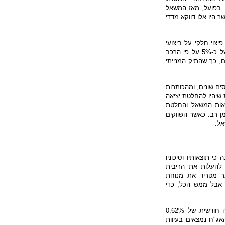
 בפועל, מאז המשאל
ר היו אלו דווקא מדדי
יצוי חלקי על ביצועי
החסר הנראים זה תקופה ארוכה ביחס למדדים המובילים בארה"ב, עם עלייה של כ-5% על פי הרכב
יקים עלו בשיעור של כ-3% על פי המדדים, כך שהתיק המנייתי
ים שונים, ומהכותרות
 שיהיו להחלטת יציאה
צאות המשאל והחלטת
ן רב. כאשר השווקים
אל.
 תוצאותיו וסיכוניו
 להעלות את הריבית
בר מטריד את מנוחת
 אבל ממש הכל, כדי
גם מרכיבי האג"ח עלו ביולי בשיעורים נאים, שהביאו את תיק האג"ח לתשואה חודשית של 0.62%
ם האחרונים. שוקי האג"ח נמצאים בעיוות