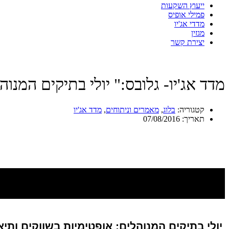
ייעוץ השקעות
פמילי אופיס
מדדי אג'יו
מגזין
יצירת קשר
מדד אג'יו- גלובס:" יולי בתיקים המנוה
קטגוריה:
בלוג
,
מאמרים וניתוחים
,
מדד אג'יו
תאריך:
07/08/2016
יולי בתיקים המנוהלים: אופטימיות בשווקים ותיאב