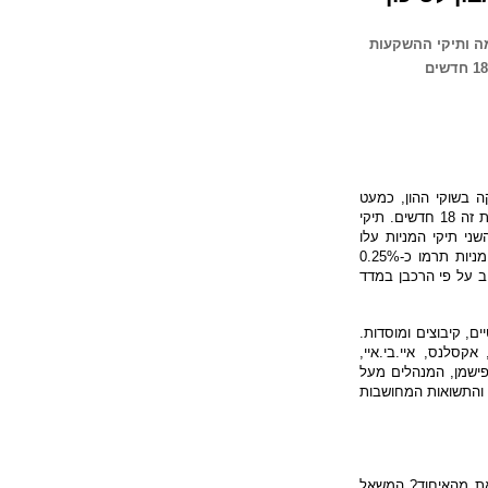
מה ותיקי ההשקעות
ה בשוקי ההון, כמעט
בכל האפיקים. כתוצאה ממגמות חיוביות אלה, התשואות שנרשמו ביולי היו הטובות זה 18 חדשים. תיקי
ש, כאשר מן העבר השני תיקי המניות עלו
בשיעור מרשים של 3.69%. תיקי הביניים עלו בשיעורים שונים, כאשר כל 10% מניות תרמו כ-0.25%
ניות והשאר באיגרות חוב על פי הרכבן במדד
ם, קיבוצים ומוסדות.
סלנס, איי.בי.איי,
פישמן, המנהלים מעל
, והתשואות המחושבות
את מהאיחוד? המשאל