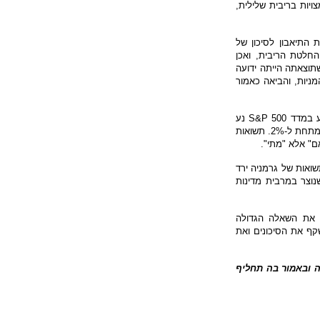
ר מ-25% מהתוצר העולמי – מצויות בריבית שלילית,
 התיאבון לסיכון של
החלטת הריבית, ואכן
הריבית, שתוצאתה הייתה ידועה
ניות, והביאה כאמור
אין ספק כי שוקי ההון מתומחרים במחירים גבוהים מאוד. מכפיל המניות הממוצע במדד 500 S&P נע
בסביבה של 19 לעומת ממוצע של כ-16, זאת כאשר קצב צמיחת התוצר בארה"ב מתחת ל-2%. תשואות
ם" אלא "מתי".
עקום התשואות של גרמניה ירד
וצר במרבית מדינות
ד את השאלה הגדולה
שקף את הסיכונים ואת
רה ובאמור בה תחליף