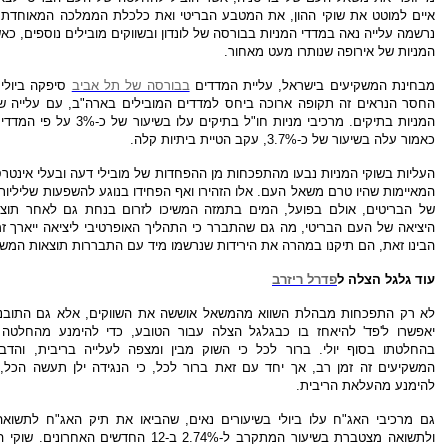
איים למוטט את שוקי ההון, את המטבע הבריטי ואת כלכלת הממלכה המאוחדת.
נרשמה עלייה נאה במדדי המניות בבורסה של לונדון ובשווקים מובילים נוספים, כאש
המניות של אירופה שנותרו מעט מאחור.
מבחינת המשקיעים בישראל, עליית המדדים
בבורסה של תל אביב
סיפקה ביולי פ
המניות בתיקים. מרכיבי מניות חו"ל בת
כאמור עלה בשיעור של כ-3.7%, עקב הטיית ביתיות קלה.
העליות בשוקי המניות נבעו מהתפכחות מן ההפחדות של מובילי דעה ובעלי אינטרס
המאיימות שהיו טרם משאל העם. אלו הזהירו ואף הפחידו בנוגע להשפעות שליליות
של הבריטים, אולם בפועל, המים בתמזה המשיכו לזרום בנחת גם לאחר תו
היציאה של העם הבריטי, מה גם שהתברר כי התהליך האופרטיבי ליציאה ייארך זמ
הבינו זאת, הם תיקנו במהרה את הירידות שנרשמו מיד עם התבררות תוצאות המש
עוד גלגל הצלה ל
פדרל ריזרב
לא רק התפכחות מבהלת השווא מהמשאל אוששה את השווקים, אלא גם התובנה כי
יאפשרו ל'פד' להיאחז בו כבגלגל הצלה עבור הטובע, כדי להימנע מהחלטה
בהחלטתו בסוף יולי. ברור לכל כי השוק מבין ומצפה לעלייה בריבית, והד
המשקיעים זה זמן רב, אך יחד עם זאת ברור לכל, כי הנגידה ילן תעשה הכל,
להימנע מהעלאת הריבית.
ולתשואה מצטברת בשיעור המתקרב ל-2.74% ב-12 החדשי