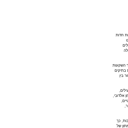
נודות חדות מאוד, מירידות בסוף 2014 לעליות חדות
ט
לים
ת עלה
ר השקעות
 בתיקים
ר בין
ילים,
 אלדובי,
פרטיים,
,
ות, כך
תון של