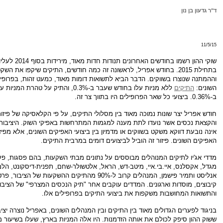
ד"ר גדעון בן נון
11/5/15
שוקי ההון רשמו בחודשים האחרונים ת
בתחילת 2015. בחודש אפריל, לראשונה זה כמה חודשים, התיקים שיקפו את השק
וההמתנה שנוצרו בשווקים. הדבר הביא לתשואות דומות מאוד, כמעט זהות, בפרופי
השונים:
התיקים
ללא מניות עלו בחודש שעבר ב-0.3%, והתיק על טהרת המניו
ב-0.36%. ביצועי כל שאר הפרופילים היו בתווך צר זה.
חודש אפריל יצר שונות נמוכה מאוד בין מסלולי התיקים, על פי הקלאסיקה של פיזו
והקצאת נכסים אשר נועדו לתת מענה למגמות המתרחשות באפיקי השוק. היציבות
אינה נובעת דווקא משקט בשווקים או מדמיון בין ביצועי האפיקים השונים, אלא מפיזו
האפיקים השונים. פיזור זה הוביל לביצועים דומים במרבית התיקים.
מדדי אג'יו לתיקים המנוהלים מבוססים על נתונים מבתי השקעות, בהם פסגות, פע
מגדל, אקסלנס, איי.בי.איי, מיטב-דש, הראל, אלטשולר-שחם, תפנית-דיסקונט, הלמן
אנליסט ותמיר פישמן, המנהלים קרוב ל-90% מהתיקים ההשקעות של הציבור, 
קיבוצים, מוסדות וארגונים. המדדים עוקבים אחר "תיק הנכסים המצרפי" של הציבור
והתשואות המחושבות משקפות את ביצועי התיקים בפרופילים אלו.
בניגוד לפערים הגדולים מאוד בין התיקים ובין המנהלים השונים, באפריל נוצרה יציב
ששוק ההון סיפק לכולם את אותה הזדמנות. היו אלה המניות בארץ, שעלו בשיעור מ