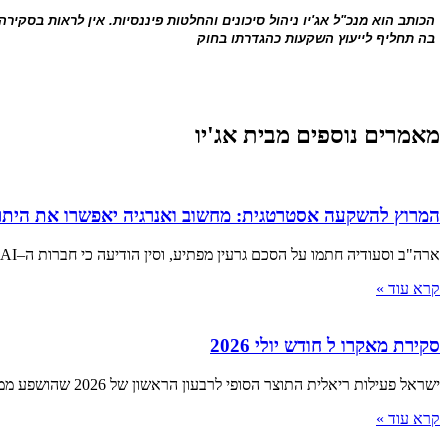
הכותב הוא מנכ"ל אג'יו ניהול סיכונים והחלטות פיננסיות. אין לראות בסקירה
בה תחליף לייעוץ השקעות כהגדרתו בחוק
מאמרים נוספים מבית אג'יו
המרוץ להשקעה אסטרטגית: מחשוב ואנרגיה יאפשרו את היתר
ארה"ב וסעודיה חתמו על הסכם גרעין מפתיע, וסין הודיעה כי חברות ה–AI המקומיות שיעדיפו מעבדים ממדינות אחרות יואשמו בבגידה ■
קרא עוד »
סקירת מאקרו ל חודש יולי 2026
ישראל פעילות ריאלית התוצר הסופי לרבעון הראשון של 2026 שהושפע ממלחמת "שאגת הארי", הצביע על התכווצות של 3.8% שוק העבודה
קרא עוד »