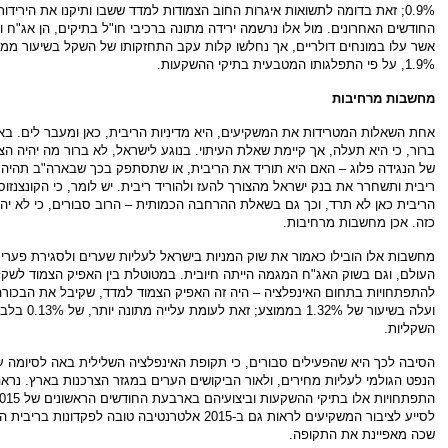
0.9%; זאת בדומה לתשואות איגרות החוב הצמודות למדד ששבו ותיקנו את הירידו
החודשים האחרונים. מול אלו נרשמה ירידה מתונה ברכיבי חו"ל בתיקים, הן אג"ח וה
אשר עלו במונחים דולריים, אך נחלשו קלות עקב התחזקותו של השקל בשיעור ממ
1.9%, על פי התפלגותו המטבעית בתיקי ההשקעות.
מחשבות מרחיבות
אחת השאלות המטרידות את המשקיעים, היא מדיניות הריבית, כאן ומעבר לים. בא
ברור, כי היא תעלה, אך קיימת שאלת העיתוי. בנוגע לישראל, לא ברור מה יהיה ה
של הנגידה פלוג – האם היא תוריד את הריבית, או שתסתפק בכך שבארה"ב תהיה 
ריבית ותשחרר את בנק ישראל מהצורך להעז ולהוריד ריבית. יש לומר, כי הקונצנזוס 
הריבית כאן לא תרד, וכך גם בשאלת ההרחבה הכמותית – הרוב סבורים, כי לא יהי
כזה. אכן מחשבות מרחיבות.
מחשבות אלו הובילו כאמור את שוק המניות בישראל לעליות שערים ולסגירת פערי
העולם, וגם בשוק האג"ח המגמה הייתה חיובית. במטוטלת בין האפיק הצמוד לשקלי
להתפתחויות בתחום האינפלציה – היה זה האפיק הצמוד למדד, שקיבל את הבכורה
ועלה בשיעור של 1.32% בממוצע
השקליות.
הסיבה לכך היא שהפעילים סבורים, כי תקופת האינפלציה השלילית באה לסיומה 
הנפט הגולמי לעליות מחירים, ולאור הביקושים הערים במגזר הצרכנות בארץ. נראה
לסייע לציבור המשקיעים לראות גם ב-2015 אלטרנטיבה טובה לפקדונות בר
שכה מאפיינת את התקופה.