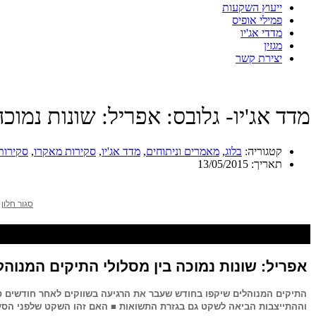
ייעוץ השקעות
פמילי אופיס
מדדי אג'יו
מגזין
יצירת קשר
מדד אג'יו- גלובס: אפריל: שונות נמוכ
קטגוריה:
בלוג
,
מאמרים וניתוחים
,
מדד אג'יו
,
סקירות מאקרו
,
סקירות
תאריך:
13/05/2015
סגור חלון
אפריל: שונות נמוכה בין מסלולי התיקים המנוהל
התיקים המנוהלים שיקפו בחודש שעבר את הרגיעה בשווקים לאחר חודשים ס
וההתייצבות הביאה לשקט גם בגזרת התשואות ■ האם זהו השקט שלפני הס