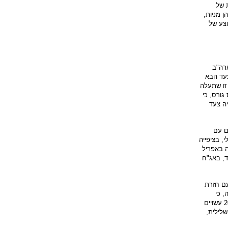
ת של
ן מניות,
וצע של
רה"ב
צעד הבא
זו שתעלה
גורס, כי
ה צעד
ם עם
, בציפייה
 באפריל
; זאת לעומת עלייה מתונה יותר, של 0.13% בלבד, באג"ח
עם חזרת
, כי
התפתחויות אלו בתיקי ההשקעות וביצועיהם בארבעת החודשים הראשונים של 2015 עשויים
יבית השלילית,