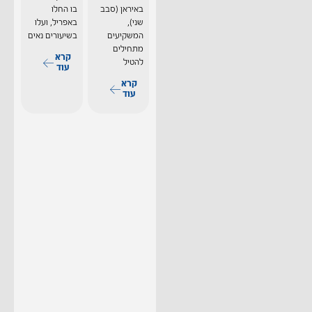
באיראן (סבב
בו החלו
שני),
באפריל, ועלו
המשקיעים
בשיעורים נאים
מתחילים
קרא
להטיל
עוד
קרא
עוד