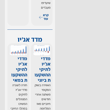
שיעדיפו
מעבדים
קרא
עוד
מדד אג'יו
מדדי
מדדי
אג'יו
אג'יו
לתיקי
לתיקי
ההשקעו
ההשקעו
ת ביוני
ת במאי
האווירה בשוק
חזרה לשגרה
המקומי
מדדי אג'יו
משתנה אחרי
לתיקים
חודשים
המנוהלים
חיוביים מאז
המשיכו
המלחמה
במהלך החיובי