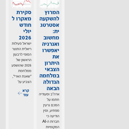
המרוץ
סקירת
להשקעה
מאקרו ל
אסטרטג
חודש
ית:
יולי
מחשוב
2026
ואנרגיה
ישראל פעילות
יאפשרו
ריאלית התוצר
הסופי לרבעון
את
הראשון של
היתרון
2026 שהושפע
הצבאי
ממלחמת
במלחמה
"שאגת הארי",
הגדולה
הצביע על
הבאה
קרא
ארה"ב וסעודיה
עוד
חתמו על
הסכם גרעין
מפתיע, וסין
הודיעה כי
חברות ה–AI
המקומיות