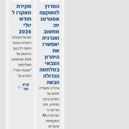
המרוץ
סקירת
להשקעה
מאקרו ל
אסטרטג
חודש
ית:
יולי
מחשוב
2026
ואנרגיה
ישראל פעילות
יאפשרו
ריאלית התוצר
הסופי לרבעון
את
הראשון של
היתרון
2026 שהושפע
הצבאי
ממלחמת
במלחמה
"שאגת הארי",
הגדולה
הצביע על
הבאה
קרא
ארה"ב וסעודיה
עוד
חתמו על
הסכם גרעין
מפתיע, וסין
הודיעה כי
חברות ה–AI
המקומיות
שיעדיפו