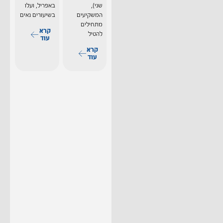
שני),
באפריל, ועלו
המשקיעים
בשיעורים נאים
מתחילים
קרא
להטיל
עוד
קרא
עוד