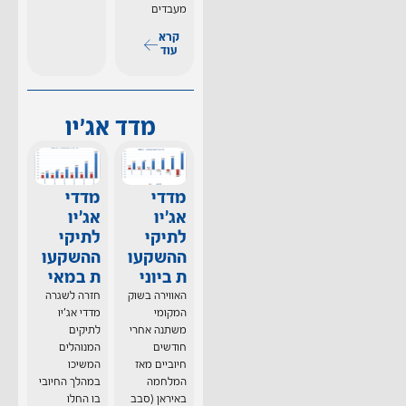
מעבדים
קרא
עוד
מדד אג'יו
מדדי
מדדי
אג'יו
אג'יו
לתיקי
לתיקי
ההשקעו
ההשקעו
ת ביוני
ת במאי
האווירה בשוק
חזרה לשגרה
המקומי
מדדי אג'יו
משתנה אחרי
לתיקים
חודשים
המנוהלים
חיוביים מאז
המשיכו
המלחמה
במהלך החיובי
באיראן (סבב
בו החלו