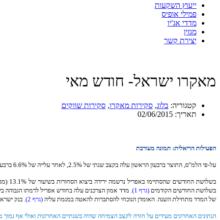
ייעוץ השקעות
פמילי אופיס
מדדי אג'יו
מגזין
יצירת קשר
מאקרו ישראל- חודש מאי
קטגוריה:
בלוג
,
סקירות מאקרו
,
סקירות שווקים
תאריך:
02/06/2015
הפעילות הריאלית: תמונה מעורבת
על-פי הלמ"ס, התוצר ברבעון הראשון עלה בקצב שנתי של 2.5%, לאחר עלייה של 6.6% ברבעון הרביעי של 2014. לחיוב בלטה ההוצאה לצריכה פרטית ויצוא הסחורות והשירותים ולרעה ההשקעה בנכסים קבועים, שהתכווצה ב- 5.8% לעומת הרבעון הרביעי של 2014.
בשלושת החודשים הקודמים
(גרף 1)
של המדד מתחילת השנה. האומדן הנוכחי להסתברות להאטה במגמת עליה
(גרף 2)
. בנק ישראל החליט להותי
הנתונים האחרונים מעידים על חזרה לקצב הצמיחה שהיה בשנתיים האחרונות ואולי אף נמוך 