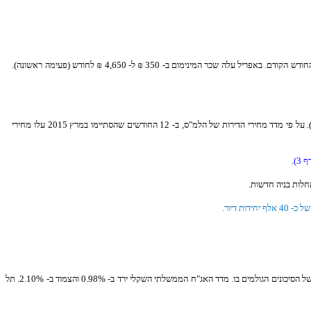
נתוני נטילת המשכנתאות (החדשות) לחודש אפריל רשמו ירידה לרמה של 4.7 מיליארדי ₪ לעומת הממוצע מתחילת השנה העומד על כ- 4.9 מיליארדי ₪ (חלק מהירידה מוסברת בעונתיות). על פי מדד מחירי הדירות של הלמ"ס, ב- 12 החודשים שהסתיימו במרץ 2015 עלו מחירי
ף 3)
.
 דיור.
התנודתיות בשוקי האג"ח הוסיפה להיות גבוהה מהממוצע ב- 3 השנים האחרונות ומלמדת על "עצבנות" של המשקיעים. העקום הישראלי המשיך להיות יקר מהאמריקאי ומשקף תמחור חסר של הסיכונים הגולמים בו. מדד האג"ח הממשלתי השקלי ירד ב- 0.98% והצמוד ב- 2.10%. תל