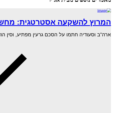
המרוץ להשקעה אסטרטגית: מחשוב
ארה"ב וסעודיה חתמו על הסכם גרעין מפתיע, וסין הודיעה כי חברות ה–AI ה