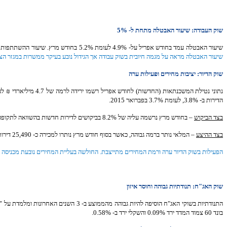
שוק העבודה: שיעור האבטלה מתחת ל- 5%
שיעור האבטלה עמד בחודש אפריל על- 4.9% לעומת 5.2% בחודש מרץ. שיעור ההשתתפות עלה ל- 64%. מספרם של המועסקים במשרה מלאה בסוף חודש אפריל עלה ב- 0.9% לעומת החודש הקודם. באפריל עלה שכר המינימום ב- 350 ₪ ל- 4,650 ₪ לחודש (פעימה ראשונה).
שיעור האבטלה מראה על מגמה חיובית בשוק עבודה אך הגידול נובע בעיקר ממשרות במגזר הציבו
שוק הדיור: יציבות מחירים ופעילות ערה
הדירות ב- 3.8%, לעומת 3.7% בפברואר 2015.
בצד הביקוש
– בחודש מרץ נרשמה עליה של 8.2% בביקושים לדירות חדשות בהשוואה לתקופה המקבילה אשתקד
בצד ההיצע
– המלאי נותר ברמה גבוהה, כאשר בסוף חודש מרץ נותרו למכירה כ- 25,490 דירות חדשות. מספר חודשי ההיצע הוא 10 – יציב ובהנחה שקצב הביקושים יישאר זהה ושלא יהיו התחלות בניה חדשות.
הפעילות בשוק הדיור ערה ורמת המחירים מתייצבת. החולשה בעליית המחירים נובעת מכניסה ל"תקופת ה
שוק האג"ח: תנודתיות גבוהה וחוסר איזון
בונד 60 צמוד המדד ירד 0.09% והשקלי ירד ב- 0.58%.