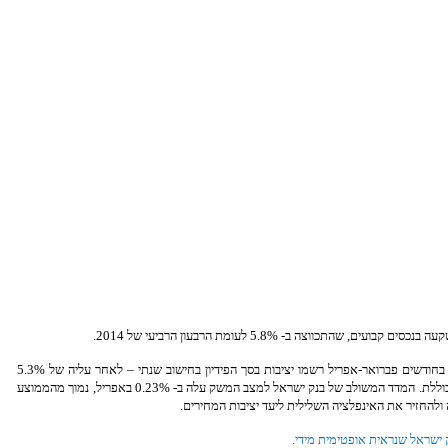
בשלושת החודשים שהסתיימו באפריל נרשמה ירידה ביצוא הסחורות בשיעור של 13.1% (מגמה, בקצב שנתי) – הרעה לעומת שלושת החודשים הקודמים. מדדי הפדיון של רשתות השיווק בחודשים פברואר-אפריל רשמו יציבות בסך הפידיון בחישוב שנתי – לאחר עליה של 5.3%
. מדד אמון הצרכנים עלה בחודש אפריל לרמתו הגבוהה ביותר מאז 2011 ובסקר הערכת המגמות בעסקים לחודש אפריל נרשמה הרעה במאזן הפעילות הכוללת. המדד המשולב של בנק ישראל למצב המשק עלה ב- 0.23% באפריל, נמוך מהממוצע
 ישראל שנראית אופטימית מידי.