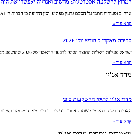
המרוץ להשקעה אסטרטגית: מחשוב ואנרגיה יאפשרו את היתר
ארה"ב וסעודיה חתמו על הסכם גרעין מפתיע, וסין הודיעה כי חברות ה–AI המקומיות שיעדיפו מעבדים ממדינות אחרות יואשמו בבגידה ■
קרא עוד »
סקירת מאקרו ל חודש יולי 2026
ישראל פעילות ריאלית התוצר הסופי לרבעון הראשון של 2026 שהושפע ממלחמת "שאגת הארי", הצביע על התכווצות של 3.8% שוק העבודה
קרא עוד »
מדד אג'יו
מדדי אג'יו לתיקי ההשקעות ביוני
האווירה בשוק המקומי משתנה אחרי חודשים חיוביים מאז המלחמה באיראן 
קרא עוד »
מאמרים נוספים מבית אג'יו