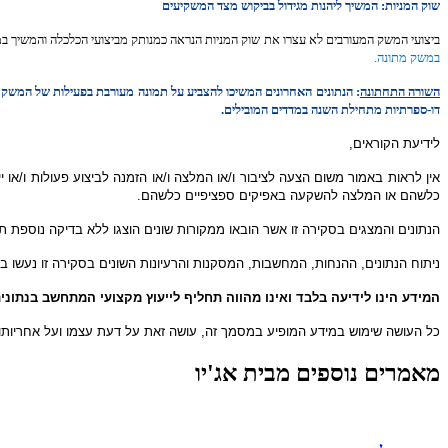
שוק המניות: המשיך ליהנות מגידול בביקוש מצד המשקיעים
ביצועי המשק המעורבים לא עצרו את שוק המניות הנראה כמנותק מביצועי הכלכלה והמשיך במסעו צפונה גם בחודש האחרון. מד
במשק מתונה.
השורה התחתונה
: הנתונים האחרונים המשיכו להצביע על תמונה מעורבת בפעילות של המשק תו
דו-ספרתיות מתחילת השנה במדדים המובילים.
לידיעת הקוראים,
אין לראות באמור משום הצעה לציבור ו/או המלצה ו/או הזמנה לביצוע פעולות ו/או ייע
כלשהם או המלצה להשקעה באפיקים ספציפיים כלשהם.
הנתונים והמצגים בסקירה זו אשר הובאו ממקורות שונים הוצגו ללא בדיקה נוספת תוך
ניתוח הנתונים, ההנחות, המחשבות, המסקנות והרעיונות השונים בסקירה זו נעשו
המידע הינו לידיעה בלבד ואינו מהווה תחליף לייעוץ מקצועי המתחשב בנתוני
כל העושה שימוש במידע המופיע במסמך זה, עושה זאת על דעת עצמו ועל אחריותו
מאמרים נוספים מבית אג'יו