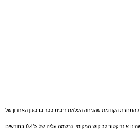
כלפי מטה את תחזית הצמיחה לשנת 2017 מ- 3.2% ל- 2.8% וצופה כי הריבית תעלה החל מהרבעון השני של 2018 לעומת התחזית הקודמת שהניחה העלאת ריבית כבר ברבעון האחרון של
בשלושת החודשים שהסתיימו בחודש מרץ 2017 נרשמה ירידה בשיעור של 1.8% ביצוא הסחורות – הרעה. בפידיון המסחר הקמעונאי, שהינו אינדיקטור לביקוש המקומי, נרשמה עליה של 0.4% בחודשים