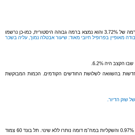
שיעור האבטלה בחודש מרץ נותר יציב ועמד על 4.2% תוך ששיעור ההשתתפות ירד ב- 0.2% ל- 63.8%. שיעור המשרות הפנויות עלה לרמה של 3.72% והוא נמצא ברמה גבוהה היסטורית, כמו-כן נרשמו
ודה מאופיין בפרופיל חיובי מאוד: שיעור אבטלה נמוך, עליה בשכר
ר 2017, לאחר ניכוי גורמים עונתיים, נרשמה ירידה של 11.3% בביקושים לדירות חדשות בהשוואה לשלושת החודשים הקודמים. הכמות המבוקשת
ל שוק הדיור.
האפיק צמוד המדד נהנה מנתון האינפלציה שהיה גבוה מהצפי. מדד האג"ח הממשלתיות הצמודות (2-5 שנים) סיים את החודש בעליה של 0.97% והשקליות במח"מ דומה נותרו ללא שינוי. תל בונד 60 צמוד