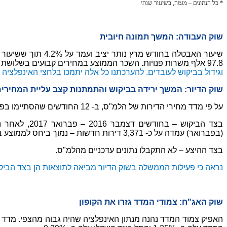
* כל הנתונים – מגמה, בשיעור שנתי
שוק העבודה: המשך תמונה חיובית
97.8 אלף משרות פנויות. השכר הממוצע במחירים קבועים בשלושת החודשים שהסתיימו בחודש ינואר עלה ב- 3.0% בקצב שנתי.
וגידול בביקוש לעובדים. להערכתנו כל אלה יתמכו בלחצי האינפלציה
שוק הדיור: המשך ירידה בביקוש והתמתנות קצב עליית המחירי
על פי מדד מחירי הדירות של הלמ"ס, ב- 12 החודשים שהסתיימו בפברואר 2017 עלו מחירי הדירות ב- 6.0% – ירידה ביחס לחודש הקודם שבו הקצב היה 6.2%.
(בפברואר) עמדה על כ- 3,371 דירות חדשות – נמוך ביחס לממוצע בחודשים האחרונים
בצד ההיצע – לא התקבלו נתונים עדכניים מהלמ"ס.
נראה כי פעילות הממשלה בשוק הדיור מביאה לתוצאות הן בצד הביק
שוק האג"ח: צמודי המדד גזרו את הקופון