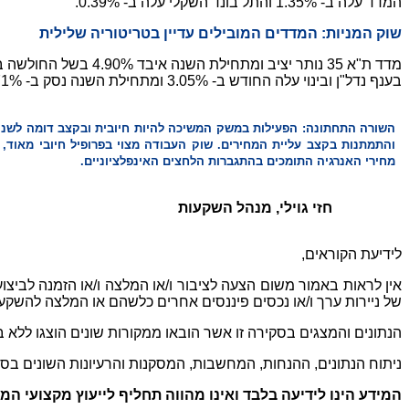
המדד עלה ב- 1.35% והתל בונד השקלי עלה ב- 0.39%.
שוק המניות: המדדים המובילים עדיין בטריטוריה שלילית
בענף נדל"ן ובינוי עלה החודש ב- 3.05% ומתחילת השנה נסק ב- 15.71%.
השורה התחתונה: הפעילות במשק המשיכה להיות חיובית ובקצב דומה לשני
והתמתנות בקצב עליית המחירים. שוק העבודה מצוי בפרופיל חיובי מאוד,
מחירי האנרגיה התומכים בהתגברות הלחצים האינפלציוניים.
חזי גוילי, מנהל השקעות
לידיעת הקוראים,
אין לראות באמור משום הצעה לציבור ו/או המלצה ו/או הזמנה לביצוע פע
של ניירות ערך ו/או נכסים פיננסים אחרים כלשהם או המלצה להשק
הנתונים והמצגים בסקירה זו אשר הובאו ממקורות שונים הוצגו ללא בד
ניתוח הנתונים, ההנחות, המחשבות, המסקנות והרעיונות השונים בס
המידע הינו לידיעה בלבד ואינו מהווה תחליף לייעוץ מקצועי ה