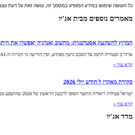
כל העושה שימוש במידע המופיע במסמך זה, עושה זאת על דעת עצמו
מאמרים נוספים מבית אג'יו
המרוץ להשקעה אסטרטגית: מחשוב ואנרגיה יאפשרו את היתר
ארה"ב וסעודיה חתמו על הסכם גרעין מפתיע, וסין הודיעה כי חברות ה–AI המקומיות שיעדיפו מעבדים ממדינות אחרות יואשמו בבגידה ■
קרא עוד »
סקירת מאקרו ל חודש יולי 2026
ישראל פעילות ריאלית התוצר הסופי לרבעון הראשון של 2026 שהושפע ממלחמת "שאגת הארי", הצביע על התכווצות של 3.8% שוק העבודה
קרא עוד »
מדד אג'יו