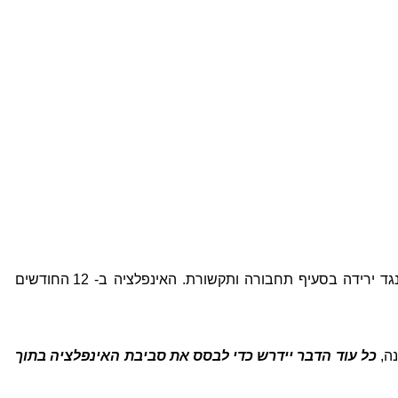
מדד המחירים לצרכן עלה בחודש מרץ ב- 0.3% והיה גבוה מהצפי. המדד הושפע בין היתר מעליה במחירי ההלבשה וההנעלה ומנגד ירידה בסעיף תחבורה ותקשורת. האינפלציה ב- 12 החודשים
כל עוד הדבר יידרש כדי לבסס את סביבת האינפלציה בתוך