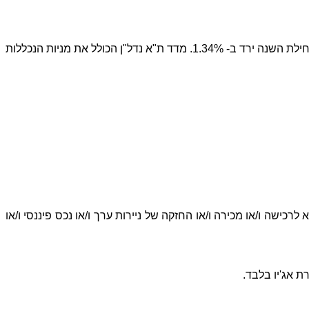
מדד ת"א 35 נותר יציב ומתחילת השנה איבד 4.90% בשל החולשה בענף הפארמה והתקשורת. מדד ת"א 125 עלה החודש ב- 1.09% ומתחילת השנה ירד ב- 1.34%. מדד ת"א נדל"ן הכולל את מניות הנכללות
לרכישה ו/או מכירה ו/או החזקה של ניירות ערך ו/או נכס פיננסי ו/או
 אג'יו בלבד.