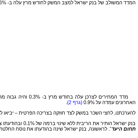
המדד המשולב של בנק ישראל למצב המשק לחודש מרץ עלה ב- 0.36% בדומה לקצב גידולו הממוצע בשנת 2016
האחרונים עמדה על 0.9%
(גרף 2)
.
להערכתנו, לחצי השכר במשק לצד חוזקה בצריכה הפרטית – יביאו ל
בנק ישראל הותיר את הריבית ללא שינוי ברמה של 0.1% ובהודעתו ציין כי "בכוונת הוועדה המוניטרית להותיר את המדיניות המרחיבה על כנה,
תחום היעד
". לראשונה, בנק ישראל שינה בהודעתו את נוסח החלטת 