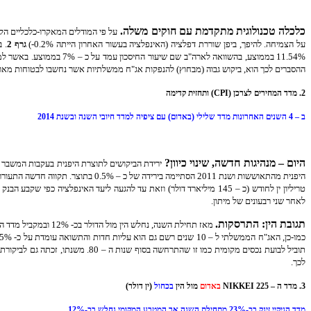
כלכלה טכנולוגית מתקדמת עם חוקים משלה.
על הצמיחה. להיפך, ביפן שוררת דפלציה (האינפלציה בעשור האחרון הייתה 0.2%-)
גרף 2
ההסברים לכך הוא, ביקוש גבוה (מבחוץ) להנפקות אג"ח ממשלתיות אשר נחשבו לבטוחות מאוד. ה
2. מדד המחירים לצרכן (CPI) ותחזית קדימה
ב – 4 השנים האחרונות מדד שלילי (באדום) עם ציפיה למדד חיובי השנה ובשנת 2014
היום – מנהיגות חדשה, שינוי כיוון?
לאחר שני רבעונים של מיתון.
תגובת הין: התרסקות.
מאז תחילת השנה, נחלש הין מול הדולר בכ- 12% ובמקביל מדד הניקיי זינק בכ – 23%
לכך.
3. מדד ה – NIKKEI 225
באדום
מול הין
בכחול
(ין דולר)
מדד הניקיי זינק בכ-23% מתחילת השנה אך המטבע המקומי נחלש בכ-12%