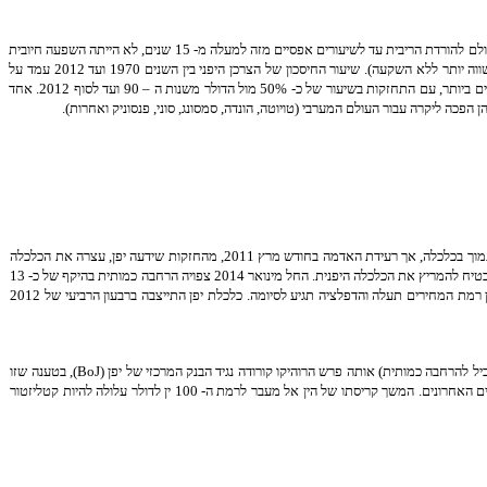
על פי המודלים המאקרו-כלכליים הקלאסיים, היינו מצפים שמדיניות מוניטרית מרחיבה – הורדת הריבית – תעודד צריכה והשקעה, ואולם להורדת הריבית עד לשיעורים אפסיים מזה למעלה מ- 15 שנים, לא הייתה השפעה חיובית
. במצב כזה רמת המחירים יורדת וכוח הקנייה (PPP) עולה, ולכן כדאיות ההשקעה יורדת (הכסף שווה יותר ללא השקעה). שיעור החיסכון של הצרכן היפני בין השנים 1970 ועד 2012 עמד על
11.54% בממוצע, בהשוואה לארה"ב שם שיעור החיסכון עמד על כ – 7% בממוצע. באשר למטבע, גם כאן בניגוד לציפיות, הורדת הריבית לא החלישה אותו, הין הפך לאחד המטבעות החזקים ביותר, עם התחזקות בשיעור של כ- 50% מול הדולר משנות ה – 90 ועד לסוף 2012. אחד
כה ליקרה עבור העולם המערבי (טויוטה, הונדה, סמסונג, סוני, פנסוניק ואחרות).
ירידת הביקושים לתוצרת היפנית בעקבות המשבר הכלכלי מאז 2008 דחקה את המשק היפני למיתון, הממשלה הגדילה את הוצאותיה על-מנת לתמוך בכלכלה, אך רעידת האדמה בחודש מרץ 2011, מהחזקות שידעה יפן, עצרה את הכלכלה
היפנית מהתאוששות ושנת 2011 הסתיימה בירידה של כ – 0.5% בתוצר. תקווה חדשה התעוררה במשק היפני בסוף 2012 עם בחירתו של שינזו אבה לראשות הממשלה אשר הצהיר כי הוא מבטיח להמריץ את הכלכלה היפנית. החל מינואר 2014 צפויה הרחבה כמותית בהיקף של כ- 13
טריליון ין לחודש (כ – 145 מיליארד דולר) וזאת עד להגעה ליעד האינפלציה כפי שקבע הבנק המרכזי (2%). כדי לעמוד בו יהיה צורך לפעול בנחישות ולשכנע את הצרכנים והמשקיעים שאכן רמת המחירים תעלה והדפלציה תגיע לסיומה. כלכלת יפן התייצבה ברבעון הרביעי של 2012
כמו-כן, האג"ח הממשלתי ל – 10 שנים רשם גם הוא עליות חדות והתשואה עומדת על כ- 0.5%. ביפן נשמעת ביקורת כלפי המדיניות המוניטרית האגרסיבית (הורדת ריבית לטווח הארוך במקביל להרחבה כמותית) אותה פרש הרוהיקו קורודה נגיד הבנק המרכזי של יפן (BoJ), בטענה שזו
תוביל לבועת נכסים מקומית כמו זו שהתרחשה בסוף שנות ה – 80. משנתו, זכתה גם לביקורת מחוץ, בטענה שחולשת הין עלולה לגרור גל של פיחותי מטבע בעולם, כפי שאנו עדים להם בימים האחרונים. המשך קריסתו של הין אל מעבר לרמת ה- 100 ין לדולר עלולה להיות קטליזטור