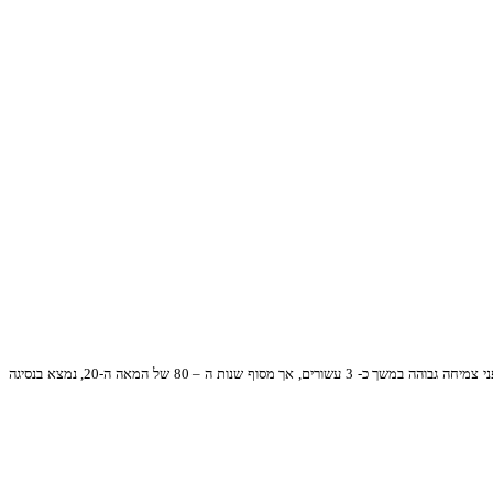
הכלכלה השלישית בגודלה לארה"ב וסין במונחי תוצר, בעלת תעשיית האלקטרוניקה הגדולה בעולם ותעשיית רכב מפוארת. מאז סיום מלחמת העולם השנייה חווה המשק היפני צמיחה גבוהה במשך כ- 3 עשורים, אך מסוף שנות ה – 80 של המאה ה-20, נמצא בנסיגה