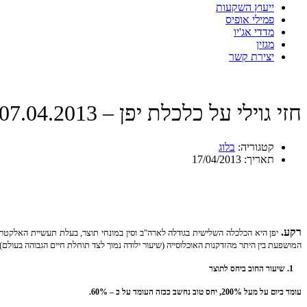
ייעוץ השקעות
פמילי אופיס
מדדי אג'יו
מגזין
יצירת קשר
חזי גוילי על כלכלת יפן – 07.04.2013
קטגוריה:
בלוג
תאריך:
17/04/2013
רקע.
יפן היא
המושפעת בין היתר מהזדקנות האוכלוסייה (שיעור ילודה נמוך לצד תוחלת חיים הגבוהה בעולם), חוב לאומי גבוה (מעל ל- %
1. שיעור החוב ביחס לתוצר
עומד
כי
ום על מעל 200%, יחס טוב נחשב ככזה העומד על כ – 60%
.