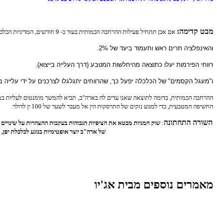
מבט קדימה:
אם אכן תתחיל פעילות ההרחבה הכמותית בעוד כ- 9 חודשים, המדיניות הכלכלית החדשה תיחשב כהצלחה במידה:
והאינפלציה תרים ראש ותעמוד ביעד של 2%.
רווחי הפירמות יעלו כתוצאה מהיחלשות המטבע (דרך העלייה בייצוא).
ו"מעגל הקסמים" של הכלכלה יפעל כך, שהרווחים יתגלגלו לצרכנים על ידי עלייה ב
ההרחבה הכמותית, בדומה לתוצאה שאנו עדים לה בארה"ב, תביא להמשך מומנטום לעליות במדד ה
החשיפה המטבעית, כדי למנוע נזקים של התרסקות הין אל מעבר לשער של 100 ין לדולר.
השורה התחתונה
:
שוק המניות מבטא את הציפיות הגבוהות בעקבות ההצהרות על שינויים 
של ארה"ב יוצר אופטימיות בנוגע לכלכלת יפן,
מאמרים נוספים מבית אג'יו