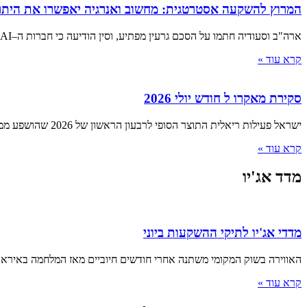
המרוץ להשקעה אסטרטגית: מחשוב ואנרגיה יאפשרו את היתר
ארה"ב וסעודיה חתמו על הסכם גרעין מפתיע, וסין הודיעה כי חברות ה–AI המקומיות שיעדיפו מעבדים ממדינות אחרות יואשמו בבגידה ■
קרא עוד »
סקירת מאקרו ל חודש יולי 2026
ישראל פעילות ריאלית התוצר הסופי לרבעון הראשון של 2026 שהושפע ממלחמת "שאגת הארי", הצביע על התכווצות של 3.8% שוק העבודה
קרא עוד »
מדד אג'יו
מדדי אג'יו לתיקי ההשקעות ביוני
האווירה בשוק המקומי משתנה אחרי חודשים חיוביים מאז המלחמה באיראן 
קרא עוד »