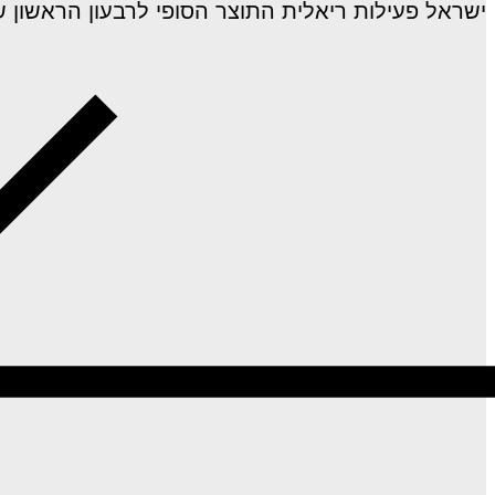
ישראל פעילות ריאלית התוצר הסופי לרבעון הראשון של 2026 שהושפע ממלחמת "שאגת הארי", הצבי