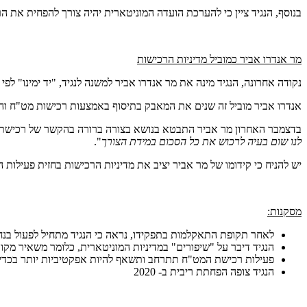
בנוסף, הנגיד ציין כי להערכת הועדה המוניטארית יהיה צורך להפחית את ה
מר אנדרו אביר כמוביל מדיניות הרכישות
נקודה אחרונה, הנגיד מינה את מר אנדרו אביר למשנה לנגיד, "יד ימינו" לפי ד
אנדרו אביר מוביל זה שנים את המאבק בתיסוף באמצעות רכישות מט"ח והגדלת יתרות (גרף 2) המט"ח וקידומו מבטא אמון במדיניו
בדצמבר האחרון מר אביר התבטא בנושא בצורה ברורה בהקשר של רכישת המט"ח עקב כ
לנו שום בעיה לרכוש את כל הסכום במידת הצורך
".
יש להניח כי קידומו של מר אביר יציב את מדיניות הרכישות בחזית פעילות 
מסקנות:
לאחר תקופת התאקלמות בתפקידו, נראה כי הנגיד מתחיל לפעול בנח
הנגיד דיבר על "שיפורים" במדיניות המוניטארית, כלומר משאיר מקום
פעילות רכישת המט"ח תתרחב ותשאף להיות אפקטיביות יותר בכדי 
הנגיד צופה הפחתת ריבית ב- 2020