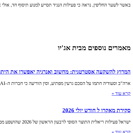
באשר לשער החליפין, נראה כי פעילות הנגיד תסייע למנוע תיסוף חד, אול
מאמרים נוספים מבית אג'יו
המרוץ להשקעה אסטרטגית: מחשוב ואנרגיה יאפשרו את היתר
ארה"ב וסעודיה חתמו על הסכם גרעין מפתיע, וסין הודיעה כי חברות ה–AI המקומיות שיעדיפו מעבדים ממדינות אחרות יואשמו בבגידה ■
קרא עוד »
סקירת מאקרו ל חודש יולי 2026
ישראל פעילות ריאלית התוצר הסופי לרבעון הראשון של 2026 שהושפע ממלחמת "שאגת הארי", הצביע על התכווצות של 3.8% שוק העבודה
קרא עוד »