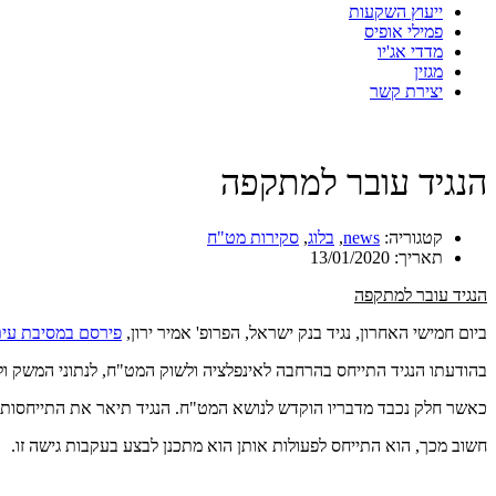
ייעוץ השקעות
פמילי אופיס
מדדי אג'יו
מגזין
יצירת קשר
הנגיד עובר למתקפה
קטגוריה:
news
,
בלוג
,
סקירות מט"ח
תאריך:
13/01/2020
הנגיד עובר למתקפה
ביום חמישי האחרון, נגיד בנק ישראל, הפרופ' אמיר ירון,
פירסם במסיבת עית
בהודעתו הנגיד התייחס בהרחבה לאינפלציה ולשוק המט"ח, לנתוני המשק ו
כאשר חלק נכבד מדבריו הוקדש לנושא המט"ח. הנגיד תיאר את התייחסותו, כ
חשוב מכך, הוא התייחס לפעולות אותן הוא מתכנן לבצע בעקבות גישה זו.